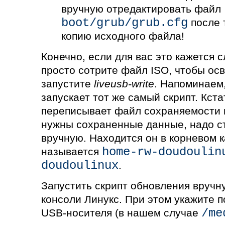
вручную отредактировать файл
boot/grub/grub.cfg
после т
копию исходного файла!
Конечно, если для вас это кажется
просто сотрите файл ISO, чтобы осв
запустите
liveusb-write
. Напоминаем
запускает тот же самый скрипт. Кста
переписывает файл сохраняемости 
нужны сохраненные данные, надо с
вручную. Находится он в корневом 
home-rw-doudoulin
называется
doudoulinux
.
Запустить скрипт обновления вручн
консоли Линукс. При этом укажите п
/me
USB-носителя (в нашем случае