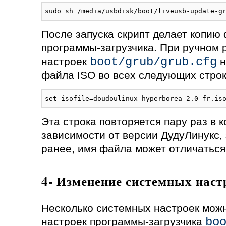
sudo sh /media/usbdisk/boot/liveusb-update-g
После запуска скрипт делает копию
программы-загрузчика. При ручном
boot/grub/grub.cfg
настроек
н
файла ISO во всех следующих строк
set isofile=doudoulinux-hyperborea-2.0-fr.is
Эта строка повторяется пару раз в 
зависимости от версии ДудуЛинукс,
ранее, имя файла может отличаться
4- Изменение системных наст
Несколько системных настроек мож
bo
настроек программы-загрузчика