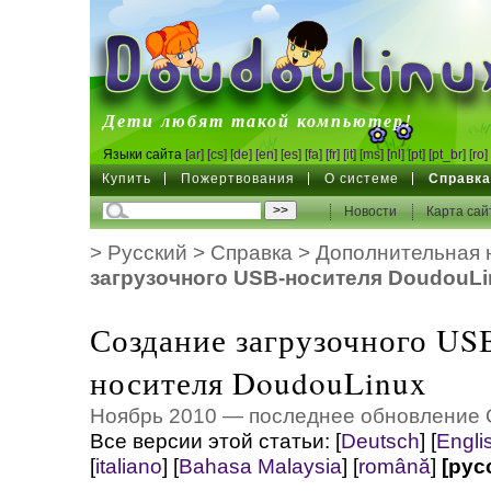
DoudouLinux
Дети любят такой компьютер!
Языки сайта
[ar]
[cs]
[de]
[en]
[es]
[fa]
[fr]
[it]
[ms]
[nl]
[pt]
[pt_br]
[ro]
Купить
Пожертвования
О системе
Справк
Новости
Карта сай
>
Русский
>
Справка
>
Дополнительная 
загрузочного USB-носителя DoudouLi
Создание загрузочного US
носителя DoudouLinux
Ноябрь 2010 — последнее обновление 
Все версии этой статьи:
[
Deutsch
]
[
Engli
[
italiano
]
[
Bahasa Malaysia
]
[
română
]
[рус