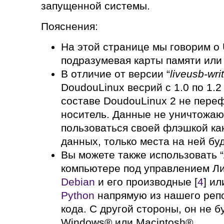
запущенной системы.
Пояснения:
На этой странице мы говорим о
подразумевая карты памяти или
В отличие от версии “
liveusb-wri
DoudouLinux весрий с 1.0 по 1.2 
составе DoudouLinux 2 не пере
носитель. Данные не уничтожаю
пользоваться своей флэшкой ка
данных, только места на ней бу
Вы можете также использовать “
компьютере под управлением Ли
Debian
и его производные [
4
] и
Python
напрямую из нашего реп
кода. С другой стороны, он не б
Windows® или Macintosh®.