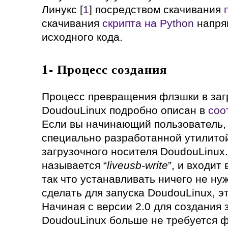
Линукс [
1
] посредством скачивания
скачивания
скрипта на Python
напря
исходного кода.
1- Процесс создания
Процесс превращения флэшки в заг
DoudouLinux подробно описан в
соо
Если вы начинающий пользователь,
специально разработанной утилитой
загрузочного носителя DoudouLinux.
называется “
liveusb-write
”, и входит
так что устанавливать ничего не ну
сделать для запуска DoudouLinux, э
Начиная с версии 2.0 для создания 
DoudouLinux больше не требуется ф