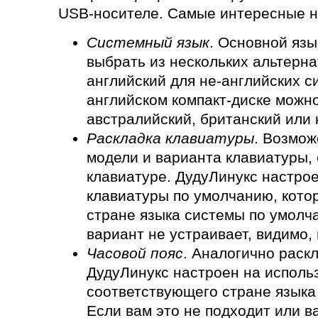
USB-носителе. Самые интересные н
Системный язык
. Основной яз
выбрать из нескольких альтерн
английский для не-английских си
английском компакт-диске можн
австралийский, британский или 
Раскладка клавиатуры
. Возмож
модели и варианта клавиатуры,
клавиатуре. ДудуЛинукс настро
клавиатуры по умолчанию, котор
стране языка системы по умолча
вариант не устраивает, видимо,
Часовой пояс
. Аналогично раск
ДудуЛинукс настроен на использ
соответствующего стране языка
Если вам это не подходит или в