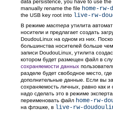
data persistence, you have to use the
home-rw-
manually rename the file
live-rw-dou
the USB key root into
В режиме
мастера
утилита автомат
носители и предлагает создать загр
DoudouLinux на одном из них. Поск
большинства носителей больше чем
записи DoudouLinux, утилита создас
котором будет размещен файл в слу
сохраняемости данных
пользователя
разделе будет свободное место, гд
дополнительные данные. Если вы за
сохраняемость личных, равно как и
надо сделать это в режиме эксперт
home-rw-do
переименовать файл
live-rw-doudouli
на флэшке, в