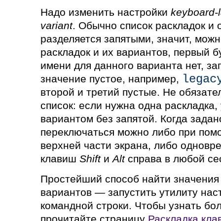
Надо изменить настройки
keyboard-
variant
. Обычно список раскладок и 
разделяется запятыми, значит, можн
раскладок и их вариантов, первый б
имени для данного варианта нет, зап
legac
значение пустое, например,
второй и третий пустые. Не обязате
список: если нужна одна раскладка,
вариантом без запятой. Когда задан
переключаться можно либо при пом
верхней части экрана, либо однов
клавиш
Shift
и
Alt
справа в любой се
Простейший способ найти значения 
вариантов — запустить утилиту нас
командной строки. Чтобы узнать бол
прочитайте страницу
Раскладка кла