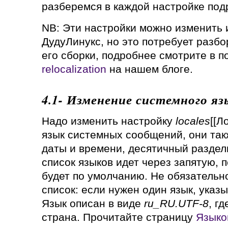
разберемся в каждой настройке под
NB: Эти настройки можно изменить и
ДудуЛинукс, но это потребует разбо
его сборки, подробнее смотрите в п
relocalization
на нашем блоге.
4.1- Изменение системного яз
Надо изменить настройку
locales
[[Л
язык системных сообщений, они та
даты и времени, десятичный разделит
список языков идет через запятую, 
будет по умолчанию. Не обязательн
список: если нужен один язык, указы
Язык описан в виде
ru_RU.UTF-8
, г
страна. Прочитайте страницу
Языко