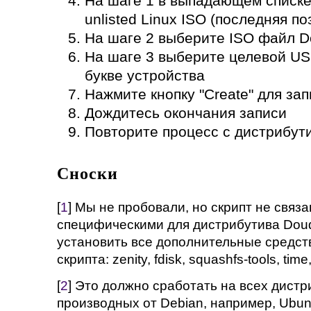
На шаге 1 в выпадающем списке
unlisted Linux ISO (последняя по
На шаге 2 выберите ISO файл D
На шаге 3 выберите целевой US
букве устройства
Нажмите кнопку "Create" для за
Дождитесь окончания записи
Повторите процесс с дистрибут
Сноски
[
1
] Мы не пробовали, но скрипт не связ
специфическими для дистрибутива Doud
установить все дополнительные средст
скрипта: zenity, fdisk, squashfs-tools, tim
[
2
] Это должно сработать на всех дистр
производных от Debian, например, Ubun