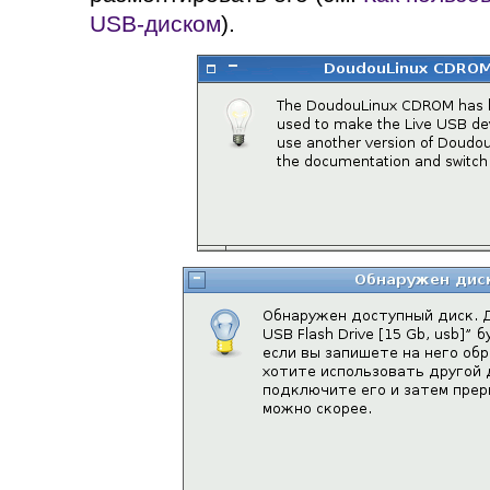
USB-диском
).