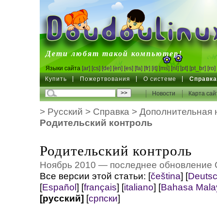
DoudouLinux
Дети любят такой компьютер!
Языки сайта
[ar]
[cs]
[de]
[en]
[es]
[fa]
[fr]
[it]
[ms]
[nl]
[pt]
[pt_br]
[ro]
Купить
Пожертвования
О системе
Справк
Новости
Карта сай
>
Русский
>
Справка
>
Дополнительная 
Родительский контроль
Родительский контроль
Ноябрь 2010 — последнее обновление 
Все версии этой статьи:
[
čeština
]
[
Deuts
[
Español
]
[
français
]
[
italiano
]
[
Bahasa Mala
[русский]
[
српски
]