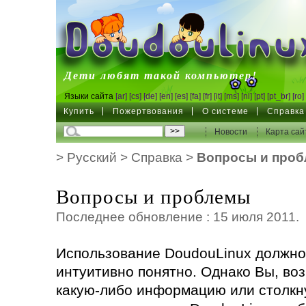
DoudouLinux
Дети любят такой компьютер!
Языки сайта
[ar]
[cs]
[de]
[en]
[es]
[fa]
[fr]
[it]
[ms]
[nl]
[pt]
[pt_br]
[ro]
Купить
Пожертвования
О системе
Справка
Новости
Карта сай
>
Русский
>
Справка
>
Вопросы и про
Вопросы и проблемы
Последнее обновление : 15 июля 2011.
Использование DoudouLinux должно
интуитивно понятно. Однако Вы, во
какую-либо информацию или столкн