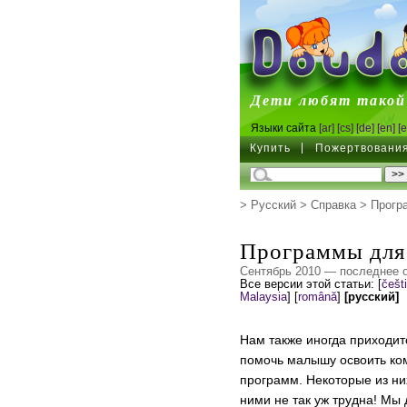
DoudouL
Дети любят такой
Языки сайта
[ar]
[cs]
[de]
[en]
[e
Купить
Пожертвовани
>
Русский
>
Справка
>
Прогр
Программы для
Сентябрь 2010 — последнее 
Все версии этой статьи:
[
češt
Malaysia
]
[
română
]
[русский]
Нам также иногда приходитс
помочь малышу освоить ком
программ. Некоторые из них
ними не так уж трудна! Мы