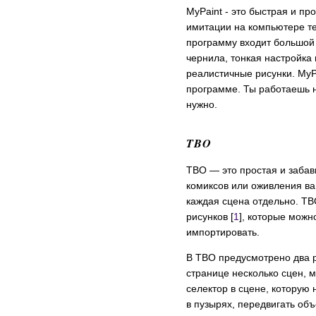
MyPaint - это быстрая и п
имитации на компьютере те
программу входит большой 
чернила, тонкая настройка 
реалистичные рисунки. MyPa
программе. Ты работаешь на
нужно.
TBO
TBO — это простая и заба
комиксов или оживления ва
каждая сцена отдельно. TB
рисунков [
1
], которые можн
импортировать.
В TBO предусмотрено два 
странице несколько сцен, 
селектор в сцене, которую 
в пузырях, передвигать объ