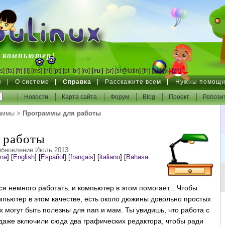
inux
 компьютер!
[ru]
s]
[fa]
[fr]
[it]
[ms]
[nl]
[pt]
[pt_br]
[ro]
[sr]
[sr@latin]
[th]
[uk]
[vi]
[zh]
я
О системе
Справка
Расскажите всем
Нужны помощн
Новости
Карта сайта
Форум
Blog
Проект
Репози
аммы
>
Программы для работы
 работы
обновление Июль 2013
ina
]
[
English
]
[
Español
]
[
français
]
[
italiano
]
[
Bahasa
я немного работать, и компьютер в этом помогает... Чтобы
пьютер в этом качестве, есть около дюжины довольно простых
 могут быть полезны для пап и мам. Ты увидишь, что работа с
 даже включили сюда два графических редактора, чтобы ради