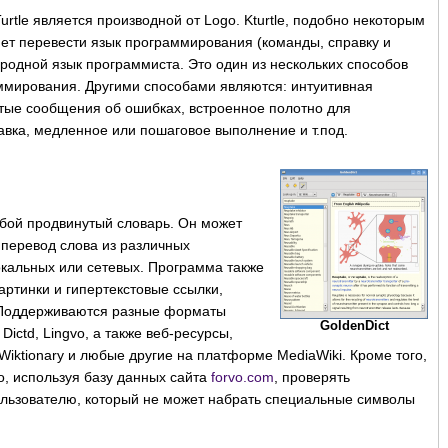
tle является производной от Logo. Kturtle, подобно некоторым
ет перевести язык программирования (команды, справку и
родной язык программиста. Это один из нескольких способов
ммирования. Другими способами являются: интуитивная
стые сообщения об ошибках, встроенное полотно для
авка, медленное или пошаговое выполнение и т.под.
обой продвинутый словарь. Он может
перевод слова из различных
кальных или сетевых. Программа также
артинки и гипертекстовые ссылки,
. Поддерживаются разные форматы
GoldenDict
 Dictd, Lingvo, а также веб-ресурсы,
a, Wiktionary и любые другие на платформе MediaWiki. Кроме того,
о, используя базу данных сайта
forvo.com
, проверять
льзователю, который не может набрать специальные символы