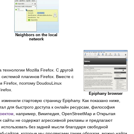
Neighbors on the local
network
технологии Mozilla Firefox. С другой
 системой плагинов Firefox. Вместе с
ем Firefox, поэтому DoudouLinux
refox.
Epiphany browser
 изменили стартовую страницу Epiphany. Как показано ниже,
тал для быстрого доступа к онлайн ресурсам, философия
оектом
, например, Википедия, OpenStreetMap и Открытая
и сайты не содержат агрессивной рекламы и предлагают
т использовать без задней мысли благодаря свободной
еб-сайтов, которые мы продвигаем таким образом, можно найти