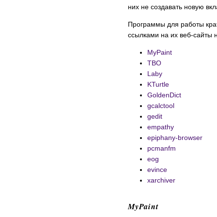
них не создавать новую вкл
Программы для работы крат
ссылками на их веб-сайты 
MyPaint
TBO
Laby
KTurtle
GoldenDict
gcalctool
gedit
empathy
epiphany-browser
pcmanfm
eog
evince
xarchiver
MyPaint