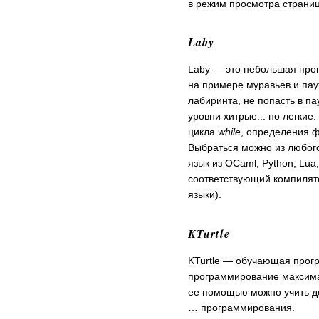
в режим просмотра страниц
Laby
Laby — это небольшая пр
на примере муравьев и пау
лабиринта, не попасть в па
уровни хитрые... но легки
цикла
while
, определения 
Выбраться можно из любог
язык из OCaml, Python, Lua
соответствующий компилято
языки).
KTurtle
KTurtle — обучающая прог
программирование максима
ее помощью можно учить д
… программирования.