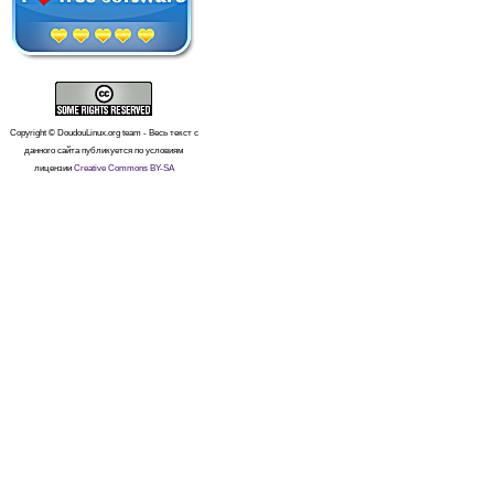
Copyright © DoudouLinux.org team - Весь текст с
данного сайта публикуется по условиям
лицензии
Creative Commons BY-SA