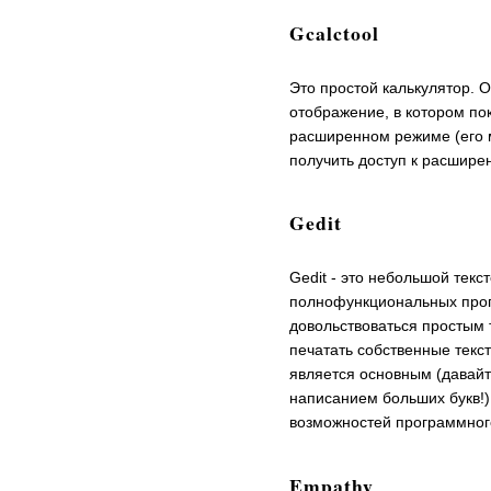
Gcalctool
Это простой калькулятор. 
отображение, в котором по
расширенном режиме (его 
получить доступ к расшир
Gedit
Gedit - это небольшой текс
полнофункциональных прог
довольствоваться простым 
печатать собственные текст
является основным (давайт
написанием больших букв!),
возможностей программного
Empathy