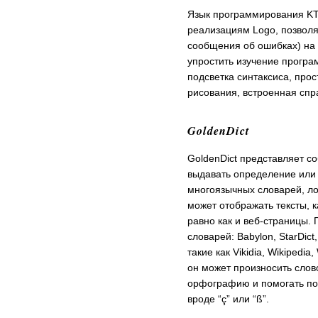
Язык программирования KTur
реализациям Logo, позволя
сообщения об ошибках) на 
упростить изучение програ
подсветка синтаксиса, про
рисования, встроенная спр
GoldenDict
GoldenDict представляет с
выдавать определение или 
многоязычных словарей, ло
может отображать тексты, к
равно как и веб-страницы
словарей: Babylon, StarDict,
такие как Vikidia, Wikipedi
он может произносить слов
орфографию и помогать по
вроде “ç” или “ß”.