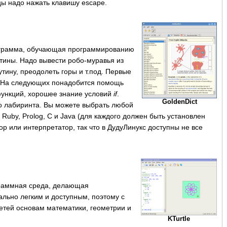
ы надо нажать клавишу escape.
ограмма, обучающая программированию
тины. Надо вывести робо-муравья из
утину, преодолеть горы и т.под. Первые
е. На следующих понадобится помощь
функций, хорошее знание условий
if
.
GoldenDict
о лабиринта. Вы можете выбрать любой
, Ruby, Prolog, C и Java (для каждого должен быть установлен
р или интерпретатор, так что в ДудуЛинукс доступны не все
раммная среда, делающая
льно легким и доступным, поэтому с
етей основам математики, геометрии и
KTurtle