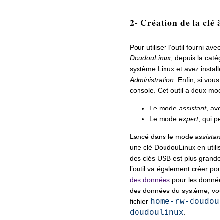
2- Création de la clé 
Pour utiliser l’outil fourni a
DoudouLinux
, depuis la caté
système Linux et avez instal
Administration
. Enfin, si vou
console. Cet outil a deux mo
Le mode
assistant
, av
Le mode
expert
, qui p
Lancé dans le mode
assistan
une clé DoudouLinux en utilis
des clés USB est plus grande
l’outil va également créer pou
des données
pour les données
des données du système, vou
fichier
home-rw-doudou
doudoulinux
.