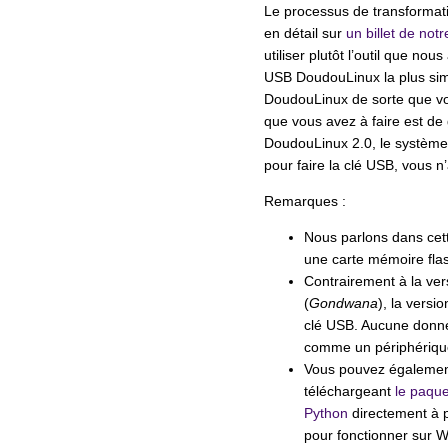
Le processus de transformat
en détail sur
un billet de notr
utiliser plutôt l’outil que n
USB DoudouLinux la plus simp
DoudouLinux de sorte que vou
que vous avez à faire est d
DoudouLinux 2.0, le système
pour faire la clé USB, vous n’
Remarques :
Nous parlons dans cett
une carte mémoire fla
Contrairement à la ver
(
Gondwana
), la versi
clé USB. Aucune donnée
comme un périphérique
Vous pouvez également 
téléchargeant
le paqu
Python
directement à p
pour fonctionner sur 