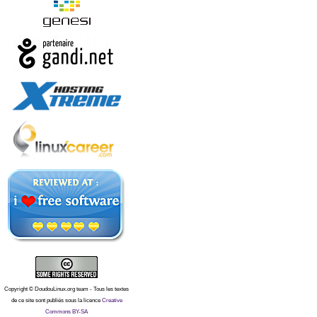
Copyright © DoudouLinux.org team - Tous les textes
de ce site sont publiés sous la licence
Creative
Commons BY-SA