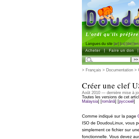
DoudouL
L'ordi qu'ils préfère
Langues du site
[ar]
[cs]
[de]
[en
Acheter
Faire un don
>
Français
>
Documentation
>
Créer une clef
Août 2010 — dernière mise à jo
Toutes les versions de cet artic
Malaysia
]
[
română
]
[
русский
]
Comme indiqué sur la page
ISO de DoudouLinux, vous po
simplement ce fichier sur u
fonctionnelle. Vous devez aus