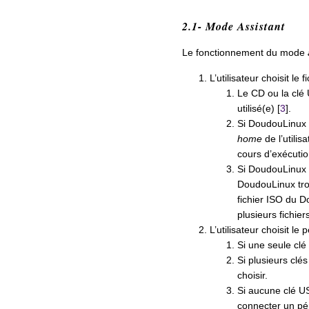
2.1- Mode Assistant
Le fonctionnement du mode
L’utilisateur choisit le 
Le CD ou la clé
utilisé(e) [
3
].
Si DoudouLinux f
home
de l’utilis
cours d’exécutio
Si DoudouLinux f
DoudouLinux tro
fichier ISO du 
plusieurs fichie
L’utilisateur choisit le
Si une seule clé
Si plusieurs clés
choisir.
Si aucune clé USB
connecter un pér