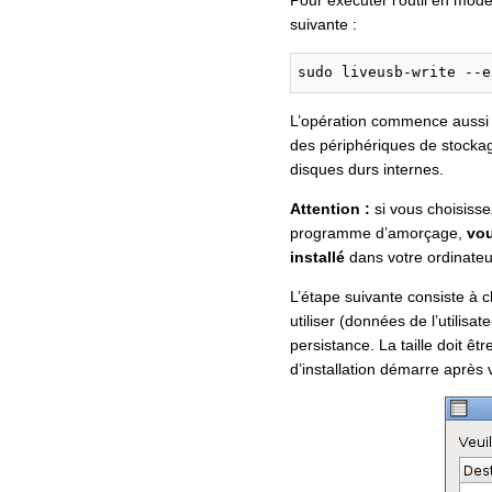
Pour exécuter l’outil en mod
suivante :
sudo liveusb-write --e
L’opération commence aussi pa
des périphériques de stockag
disques durs internes.
Attention :
si vous choisisse
programme d’amorçage,
vou
installé
dans votre ordinateur
L’étape suivante consiste à 
utiliser (données de l’utilisa
persistance. La taille doit ê
d’installation démarre après 