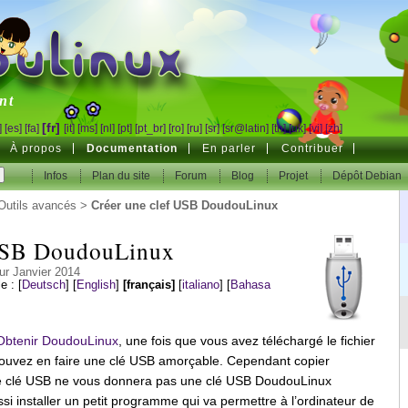
inux
nt
[fr]
]
[es]
[fa]
[it]
[ms]
[nl]
[pt]
[pt_br]
[ro]
[ru]
[sr]
[sr@latin]
[th]
[uk]
[vi]
[zh]
À propos
Documentation
En parler
Contribuer
Infos
Plan du site
Forum
Blog
Projet
Dépôt Debian
Outils avancés
>
Créer une clef USB DoudouLinux
 USB DoudouLinux
ur Janvier 2014
le :
[
Deutsch
]
[
English
]
[français]
[
italiano
]
[
Bahasa
Obtenir DoudouLinux
, une fois que vous avez téléchargé le fichier
uvez en faire une clé USB amorçable. Cependant copier
ne clé USB ne vous donnera pas une clé USB DoudouLinux
si installer un petit programme qui va permettre à l’ordinateur de