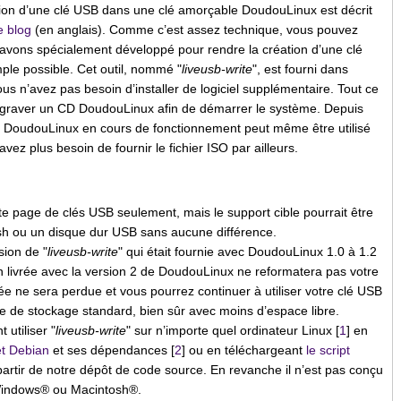
ion d’une clé USB dans une clé amorçable DoudouLinux est décrit
e blog
(en anglais). Comme c’est assez technique, vous pouvez
ous avons spécialement développé pour rendre la création d’une clé
le possible. Cet outil, nommé "
liveusb-write
", est fourni dans
s n’avez pas besoin d’installer de logiciel supplémentaire. Tout ce
e graver un CD DoudouLinux afin de démarrer le système. Depuis
 DoudouLinux en cours de fonctionnement peut même être utilisé
avez plus besoin de fournir le fichier ISO par ailleurs.
e page de clés USB seulement, mais le support cible pourrait être
sh ou un disque dur USB sans aucune différence.
sion de "
liveusb-write
" qui était fournie avec DoudouLinux 1.0 à 1.2
on livrée avec la version 2 de DoudouLinux ne reformatera pas votre
 ne sera perdue et vous pourrez continuer à utiliser votre clé USB
 de stockage standard, bien sûr avec moins d’espace libre.
utiliser "
liveusb-write
" sur n’importe quel ordinateur Linux [
1
] en
et Debian
et ses dépendances [
2
] ou en téléchargeant
le script
artir de notre dépôt de code source. En revanche il n’est pas conçu
Windows® ou Macintosh®.