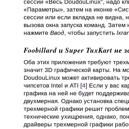
сессии «Весь DoudouLinux”, надо кл
«Параметры», затем на иконке «Сис
сессии или если вкладка не видна,
вызова окна запуска команд. Затем
нажмите
Ввод
, чтобы запустить
lxra
Foobillard и Super TuxKart не
Оба этих приложения требуют трехм
значит 3D графической карты. На м
DoudouLinux может активировать т
чипсетов Intel и ATI [
4
] Если у вас к
графика на ней не будет поддержива
двухмерная. Однако установка спе
трехмерной графики решит проблем
технические ухищрения, однако, по
драйверы трехмерной графики рабо