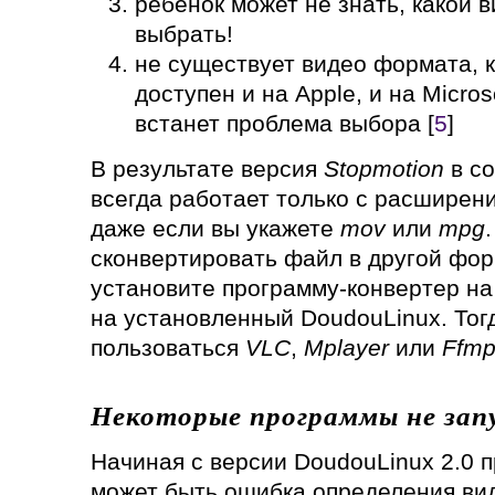
ребенок может не знать, какой 
выбрать!
не существует видео формата, 
доступен и на Apple, и на Micros
встанет проблема выбора [
5
]
В результате версия
Stopmotion
в со
всегда работает только с расшире
даже если вы укажете
mov
или
mpg
сконвертировать файл в другой фор
установите программу-конвертер на
на установленный DoudouLinux. Тог
пользоваться
VLC
,
Mplayer
или
Ffm
Некоторые программы не зап
Начиная с версии DoudouLinux 2.0 
может быть ошибка определения ви