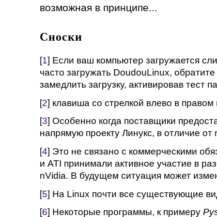
возможная в принципе...
Сноски
[
1
] Если ваш компьютер загружается сл
часто загружать DoudouLinux, обратите
замедлить загрузку, активировав тест п
[
2
] клавиша со стрелкой влево в правом
[
3
] Особенно когда поставщики предос
напрямую проекту Линукс, в отличие от n
[
4
] Это не связано с коммерческими обяз
и ATI принимали активное участие в раз
nVidia. В будущем ситуация может изме
[
5
] На Linux почти все существующие ви
[
6
] Некоторые программы, к примеру
Py