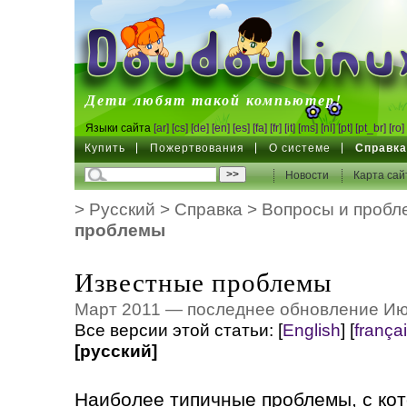
DoudouLinux
Дети любят такой компьютер!
Языки сайта
[ar]
[cs]
[de]
[en]
[es]
[fa]
[fr]
[it]
[ms]
[nl]
[pt]
[pt_br]
[ro]
Купить
Пожертвования
О системе
Справк
Новости
Карта сай
>
Русский
>
Справка
>
Вопросы и пробл
проблемы
Известные проблемы
Март 2011 — последнее обновление Ию
Все версии этой статьи:
[
English
]
[
frança
[русский]
Наиболее типичные проблемы, с ко