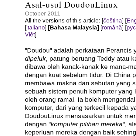
Asal-usul DoudouLinux
October 2011
All the versions of this article:
[
čeština
]
[
Eng
[
italiano
]
[Bahasa Malaysia]
[
română
]
[
рус
Việt
]
"Doudou" adalah perkataan Perancis
dipeluk
, patung beruang Teddy atau k
dibawa oleh kanak-kanak ke mana-m
dengan kuat sebelum tidur. Di China
membawa makna dan sebutan yang sa
sebuah sistem penuh komputer yang k
oleh orang ramai. Ia boleh mengendali
komputer, dari yang terkecil kepada ya
DoudouLinux mensasarkan untuk men
dengan "
komputer pilihan mereka
", a
keperluan mereka dengan baik sehi