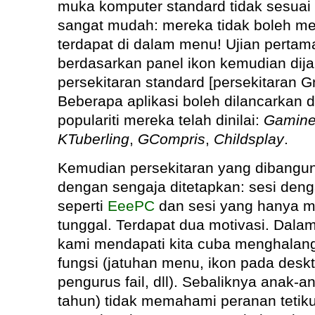
muka komputer standard tidak sesuai
sangat mudah: mereka tidak boleh m
terdapat di dalam menu! Ujian pertam
berdasarkan panel ikon kemudian dij
persekitaran standard [persekitaran G
Beberapa aplikasi boleh dilancarkan d
populariti mereka telah dinilai:
Gamin
KTuberling
,
GCompris
,
Childsplay
.
Kemudian persekitaran yang dibangu
dengan sengaja ditetapkan: sesi den
seperti
EeePC
dan sesi yang hanya m
tunggal. Terdapat dua motivasi. Dalam
kami mendapati kita cuba menghala
fungsi (jatuhan menu, ikon pada desk
pengurus fail, dll). Sebaliknya anak-a
tahun) tidak memahami peranan tetik