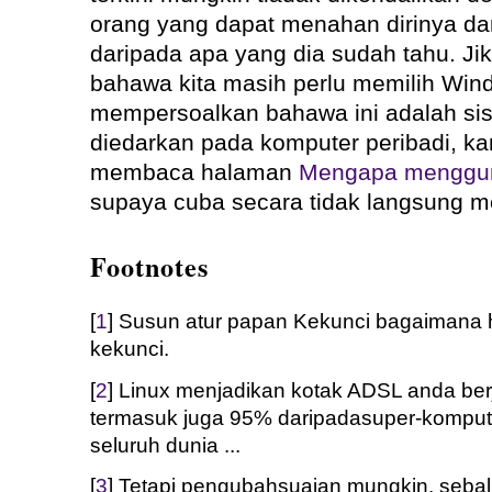
orang yang dapat menahan dirinya da
daripada apa yang dia sudah tahu. Ji
bahawa kita masih perlu memilih Win
mempersoalkan bahawa ini adalah sis
diedarkan pada komputer peribadi, k
membaca halaman
Mengapa menggu
supaya cuba secara tidak langsung me
Footnotes
[
1
] Susun atur papan Kekunci bagaimana 
kekunci.
[
2
] Linux menjadikan kotak ADSL anda berj
termasuk juga 95% daripadasuper-kompute
seluruh dunia ...
[
3
] Tetapi pengubahsuaian mungkin, seba