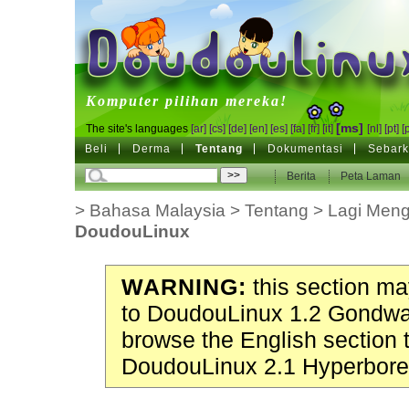
DoudouLinux
Komputer pilihan mereka!
[ms]
The site's languages
[ar]
[cs]
[de]
[en]
[es]
[fa]
[fr]
[it]
[nl]
[pt]
[
Beli
Derma
Tentang
Dokumentasi
Sebark
Berita
Peta Laman
>
Bahasa Malaysia
>
Tentang
>
Lagi Meng
DoudouLinux
WARNING:
this section may
to DoudouLinux 1.2 Gondwa
browse the English section 
DoudouLinux 2.1 Hyperbore