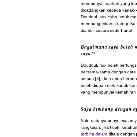
mempunyai markah yang lebi
dicadangkan kepada kanak-k
DoudouLinux cuba untuk mem
membangunkan strategi. Ka
diambil secara sederhana!
Bagaimana saya boleh 
saya!?
DoudouLinux boleh berfungsi
bersama-sama dengan data a
semua [
3
], data anda berad
boleh diubah oleh kanak-kan
yang mempunyai kemahiran 
Saya bimbang dengan ap
Satu-satunya penyelesaian 
rangkaian, jika tidak, keta
terbina dalam
ditala dengan 