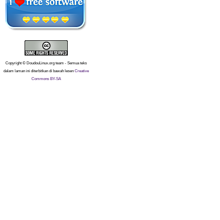
Copyright © DoudouLinux.org team - Semua teks
dalam laman ini diterbitkan di bawah lesen
Creative
Commons BY-SA