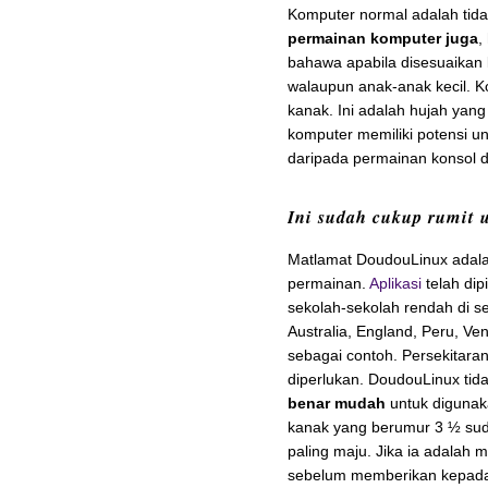
Komputer normal adalah tida
permainan komputer juga
,
bahawa apabila disesuaikan 
walaupun anak-anak kecil. Ko
kanak. Ini adalah hujah ya
komputer memiliki potensi 
daripada permainan konsol 
Ini sudah cukup rumit 
Matlamat DoudouLinux adal
permainan.
Aplikasi
telah dip
sekolah-sekolah rendah di se
Australia, England, Peru, Ven
sebagai contoh. Persekitara
diperlukan. DoudouLinux ti
benar mudah
untuk digunak
kanak yang berumur 3 ½ suda
paling maju. Jika ia adalah 
sebelum memberikan kepada a