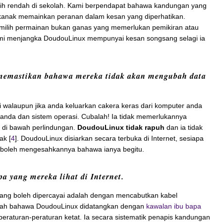
h rendah di sekolah. Kami berpendapat bahawa kandungan yang
anak memainkan peranan dalam kesan yang diperhatikan.
ilih permainan bukan ganas yang memerlukan pemikiran atau
mi menjangka DoudouLinux mempunyai kesan songsang selagi ia
memastikan bahawa mereka tidak akan mengubah data
 walaupun jika anda keluarkan cakera keras dari komputer anda
nda dan sistem operasi. Cubalah! Ia tidak memerlukannya
a di bawah perlindungan.
DoudouLinux tidak rapuh
dan ia tidak
ak [
4
]. DoudouLinux disiarkan secara terbuka di Internet, sesiapa
boleh mengesahkannya bahawa ianya begitu.
a yang mereka lihat di Internet.
yang boleh dipercayai adalah dengan mencabutkan kabel
huilah bahawa DoudouLinux didatangkan dengan
kawalan ibu bapa
peraturan-peraturan ketat. Ia secara sistematik penapis kandungan