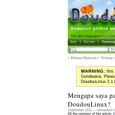
DoudouL
Komputer pilihan m
The site's languages
[ar]
[cs]
[de
Beli
Derma
Tentan
>
Bahasa Malaysia
>
Tentang
WARNING:
this 
Gondwana. Please
DoudouLinux 2.1 
Mengapa saya p
DoudouLinux?
September 2011 — kemaskini te
All the versions of this article:
[