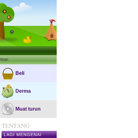
ebian
Beli
Derma
Muat turun
TENTANG
LAGI MENGENAI