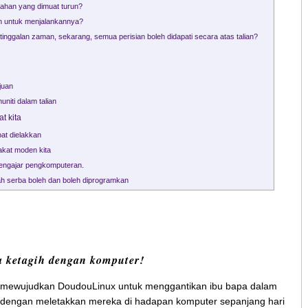
bahan yang dimuat turun?
n untuk menjalankannya?
etinggalan zaman, sekarang, semua perisian boleh didapati secara atas talian?
juan
iti dalam talian
t kita
pat dielakkan
kat moden kita
mengajar pengkomputeran.
h serba boleh dan boleh diprogramkan
a ketagih dengan komputer!
ak mewujudkan DoudouLinux untuk menggantikan ibu bapa dalam
dengan meletakkan mereka di hadapan komputer sepanjang hari