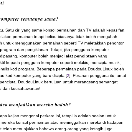
a!
 komputer semuanya sama?
tu. Satu ciri yang sama konsol permainan dan TV adalah kepasifan.
lakon permainan tetapi beliau biasanya tidak boleh mengubah
lah untuk menggunakan permainan seperti TV meletakkan penonton
rogram dan pengiklanan. Tetapi, jika pengguna komputer
dipasang, komputer boleh menjadi
alat penciptaan
yang
tif kepada pengguna komputer seperti melukis, mencipta muzik,
menulis kod program. Beberapa permainan pada DoudouLinux boleh
tau kod komputer yang baru dicipta [
2
]. Peranan pengguna itu, amat
 pencipta. DoudouLinux bertujuan untuk merangsang semangat
ahu dan keusahawanan!
deo menjadikan mereka bodoh?
apa kajian mengenai perkara ini, tetapi ia adalah soalan untuk
ri mereka konsol permainan atau meninggalkan mereka di hadapan
kat telah menunjukkan bahawa orang-orang yang ketagih juga