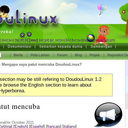
inux
ereka!
[ms]
]
[en]
[es]
[fa]
[fr]
[it]
[nl]
[pt]
[pt_br]
[ro]
[ru]
[sr]
[sr@latin]
[th]
[uk]
[vi]
[zh]
g
Dokumentasi
Sebarkan kepada dunia
Sumbangan
Berita
Peta Laman
Forum
Blog
Projek
Repositori D
>
Mengapa saya patut mencuba DoudouLinux?
section may be still refering to DoudouLinux 1.2
 browse the English section to learn about
Hyperborea.
atut mencuba
rakhir October 2011
čeština
]
[
English
]
[
Español
]
[
français
]
[
italiano
]