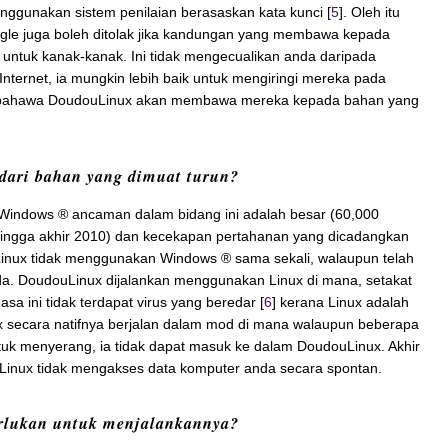
ggunakan sistem penilaian berasaskan kata kunci [
5
]. Oleh itu
Google juga boleh ditolak jika kandungan yang membawa kepada
 untuk kanak-kanak. Ini tidak mengecualikan anda daripada
nternet, ia mungkin lebih baik untuk mengiringi mereka pada
bahawa DoudouLinux akan membawa mereka kepada bahan yang
dari bahan yang dimuat turun?
 Windows ® ancaman dalam bidang ini adalah besar (60,000
hingga akhir 2010) dan kecekapan pertahanan yang dicadangkan
nux tidak menggunakan Windows ® sama sekali, walaupun telah
a. DoudouLinux dijalankan menggunakan Linux di mana, setakat
sa ini tidak terdapat virus yang beredar [
6
] kerana Linux adalah
x secara natifnya berjalan dalam mod di mana walaupun beberapa
uk menyerang, ia tidak dapat masuk ke dalam DoudouLinux. Akhir
Linux tidak mengakses data komputer anda secara spontan.
rlukan untuk menjalankannya?