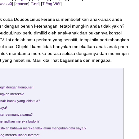
усский
]
[
српски
]
[
ไทย
]
[
Tiếng Việt
]
uk cuba DoudouLinux kerana ia membolehkan anak-anak anda
 dengan penuh ketenangan, tetapi mungkin anda tidak yakin?
oudouLinux perlu dimiliki oleh anak-anak dan bukannya konsol
. Ini adalah satu perkara yang sensitif, tetapi sila pertimbangkan
Linux. Objektif kami tidak hanyalah melekatkan anak-anak pada
 untuk membantu mereka berasa selesa dengannya dan memimpin
 yang hebat ini. Mari kita lihat bagaimana dan mengapa.
agih dengan komputer!
ingkan mereka?
nak-kanak yang lebih tua?
saya!
puter semuanya sama?
menjadikan mereka bodoh?
tikan bahawa mereka tidak akan mengubah data saya!?
 mereka lihat di Internet.