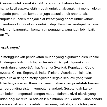
k sesuai untuk kanak-kanak! Tetapi ingat bahawa
konsol
 hanya kecil supaya lebih mudah untuk anak-anak. Ini menunjukkan
kepada penonton, komputer juga sesuai untuk anak-anak,
mputer itu boleh menjadi alat kreatif yang hebat untuk kanak-
ng membawa DoudouLinux untuk hidup. Kami berpendapat bahawa
untuk membangunkan kemahiran pengguna yang jauh lebih baik
dan TV.
untuk saya!
ah menggunakan pendekatan mudah yang digunakan oleh konsol
ilih dengan teliti untuk tujuan tersebut. Banyak digunakan di
luruh dunia, seperti Afrika, Amerika Syarikat, Kepulauan Cook,
ezuela, China, Sepanyol, India, Finland, Austria dan lain-lain,
nnya direka dengan menyingkirkan segala sesuatu yang tidak
dak bertanya soalan. Kami menjamin bahawa
ianya adalah benar-
an berbanding sistem komputer standard. Sesetengah kanak-
h boleh mengemudi dengan mudah dalam aktiviti-aktiviti yang
mudah bagi mereka, ia adalah lebih mudah untuk anda. Cuba sendiri
nak-anak anda. Ia adalah percuma, oleh itu, anda tidak perlu