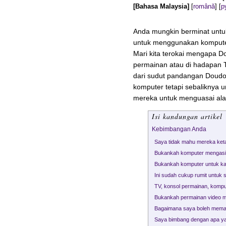
[Bahasa Malaysia]
[
română
]
[
р
Anda mungkin berminat unt
untuk menggunakan komputer
Mari kita terokai mengapa D
permainan atau di hadapan TV
dari sudut pandangan Doudou
komputer tetapi sebaliknya
mereka untuk menguasai alat
Isi kandungan artikel
Kebimbangan Anda
Saya tidak mahu mereka ket
Bukankah komputer mengas
Bukankah komputer untuk ka
Ini sudah cukup rumit untuk 
TV, konsol permainan, kom
Bukankah permainan video 
Bagaimana saya boleh memas
Saya bimbang dengan apa yang