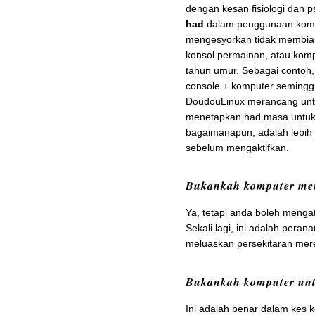
dengan kesan fisiologi dan p
had
dalam penggunaan komp
mengesyorkan tidak membia
konsol permainan, atau komp
tahun umur. Sebagai contoh,
console + komputer seminggu 
DoudouLinux merancang unt
menetapkan had masa untu
bagaimanapun, adalah lebih
sebelum mengaktifkan.
Bukankah komputer me
Ya, tetapi anda boleh menga
Sekali lagi, ini adalah per
meluaskan persekitaran mere
Bukankah komputer unt
Ini adalah benar dalam kes k