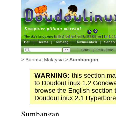
DoudouLinux
Komputer pilihan mereka!
[ms]
The site's languages
[ar]
[cs]
[de]
[en]
[es]
[fa]
[fr]
[it]
[nl]
[pt]
[
Beli
Derma
Tentang
Dokumentasi
Sebark
Berita
Peta Laman
>
Bahasa Malaysia
>
Sumbangan
WARNING:
this section may
to DoudouLinux 1.2 Gondwa
browse the English section 
DoudouLinux 2.1 Hyperbore
Sumbangan