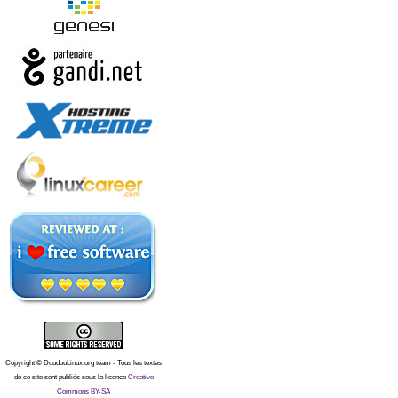
Copyright © DoudouLinux.org team - Tous les textes
de ce site sont publiés sous la licence
Creative
Commons BY-SA