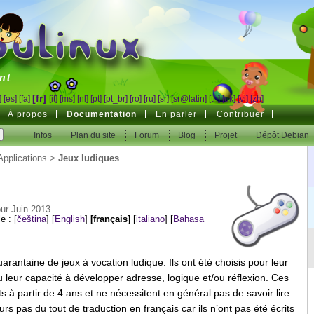
inux
nt
[fr]
]
[es]
[fa]
[it]
[ms]
[nl]
[pt]
[pt_br]
[ro]
[ru]
[sr]
[sr@latin]
[th]
[uk]
[vi]
[zh]
À propos
Documentation
En parler
Contribuer
Infos
Plan du site
Forum
Blog
Projet
Dépôt Debian
Applications
>
Jeux ludiques
ur Juin 2013
le :
[
čeština
]
[
English
]
[français]
[
italiano
]
[
Bahasa
antaine de jeux à vocation ludique. Ils ont été choisis pour leur
 leur capacité à développer adresse, logique et/ou réflexion. Ces
s à partir de 4 ans et ne nécessitent en général pas de savoir lire.
rs pas du tout de traduction en français car ils n’ont pas été écrits