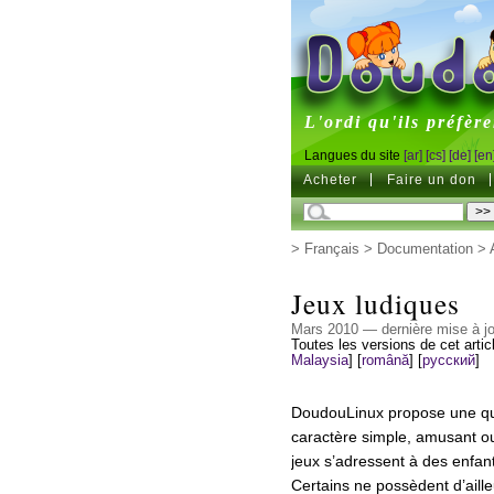
DoudouL
L'ordi qu'ils préfère
Langues du site
[ar]
[cs]
[de]
[en
Acheter
Faire un don
>
Français
>
Documentation
>
Jeux ludiques
Mars 2010 — dernière mise à jo
Toutes les versions de cet artic
Malaysia
]
[
română
]
[
русский
]
DoudouLinux propose une quar
caractère simple, amusant ou
jeux s’adressent à des enfant
Certains ne possèdent d’ailleu