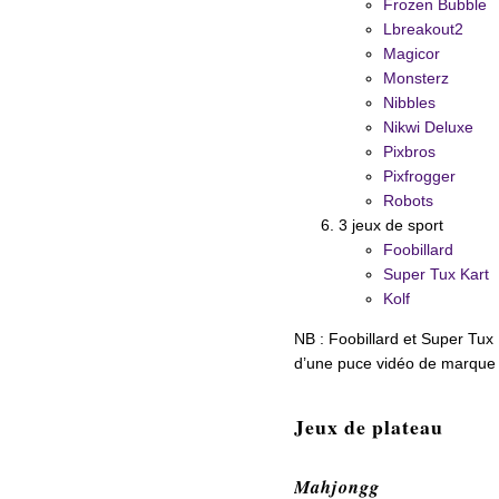
Frozen Bubble
Lbreakout2
Magicor
Monsterz
Nibbles
Nikwi Deluxe
Pixbros
Pixfrogger
Robots
3 jeux de sport
Foobillard
Super Tux Kart
Kolf
NB : Foobillard et Super Tux
d’une puce vidéo de marque I
Jeux de plateau
Mahjongg