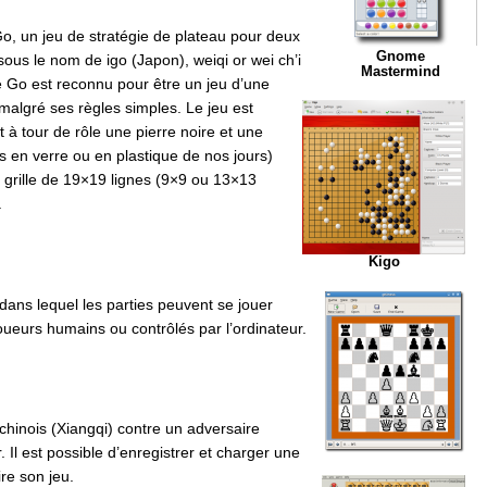
Go, un jeu de stratégie de plateau pour deux
Gnome
sous le nom de igo (Japon), weiqi or wei ch’i
Mastermind
 Go est reconnu pour être un jeu d’une
malgré ses règles simples. Le jeu est
 à tour de rôle une pierre noire et une
ts en verre ou en plastique de nos jours)
e grille de 19×19 lignes (9×9 ou 13×13
.
Kigo
ans lequel les parties peuvent se jouer
ueurs humains ou contrôlés par l’ordinateur.
hinois (Xiangqi) contre un adversaire
 Il est possible d’enregistrer et charger une
re son jeu.