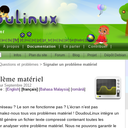
inux
nt
[fr]
]
[es]
[fa]
[it]
[ms]
[nl]
[pt]
[pt_br]
[ro]
[ru]
[sr]
[sr@latin]
[th]
[uk]
[vi]
[zh]
À propos
Documentation
En parler
Contribuer
Infos
Plan du site
Forum
Blog
Projet
Dépôt Debian
Questions et problèmes
>
Signaler un problème matériel
blème matériel
our Septembre 2012
le :
[
English
]
[français]
[
Bahasa Malaysia
]
[
română
]
réseau ? Le son ne fonctionne pas ? L’écran n’est pas
nalez-nous tous vos problèmes matériel ! DoudouLinux intègre un
outil génère un fichier texte compressé contenant toutes les
r analyser votre problème matériel. Nous ne pouvons garantir le