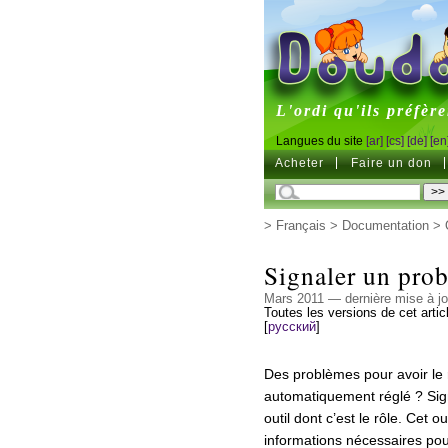
DoudouL
L'ordi qu'ils préfère
Langues du site
[ar]
[cs]
[de]
[en
Acheter
Faire un don
>
Français
>
Documentation
>
Signaler un pro
Mars 2011 — dernière mise à j
Toutes les versions de cet artic
[
русский
]
Des problèmes pour avoir le 
automatiquement réglé ? Sig
outil dont c’est le rôle. Cet 
informations nécessaires pou