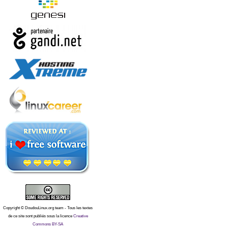
Copyright © DoudouLinux.org team - Tous les textes
de ce site sont publiés sous la licence
Creative
Commons BY-SA