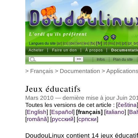
DoudouLinux
L'ordi qu'ils préfèrent
[fr]
Langues du site
[ar]
[cs]
[de]
[en]
[es]
[fa]
[it]
[ms]
[nl]
[pt]
[pt_br
Acheter
Faire un don
À propos
Documentati
Infos
Plan du site
>
Français
>
Documentation
>
Application
Jeux éducatifs
Mars 2010 — dernière mise à jour Juin 20
Toutes les versions de cet article :
[
čeština
[
English
]
[
Español
]
[français]
[
italiano
]
[
Ba
[
română
]
[
русский
]
[
српски
]
DoudouLinux contient 14 jeux éducatifs