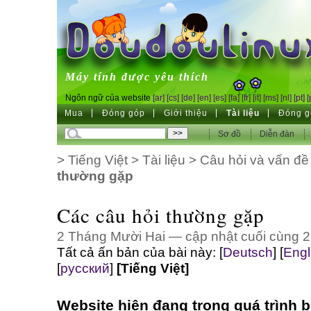
DoudouLinux
Máy tính được yêu thích
Ngôn ngữ của website
[ar]
[cs]
[de]
[en]
[es]
[fa]
[fr]
[it]
[ms]
[nl]
[pt]
[
Mua
Đóng góp
Giới thiệu
Tài liệu
Đóng g
Sơ đồ
Diễn đàn
>
Tiếng Việt
>
Tài liệu
>
Câu hỏi và vấn đề
thường gặp
Các câu hỏi thường gặp
2 Tháng Mười Hai — cập nhật cuối cùng 
Tất cả ấn bản của bài này:
[
Deutsch
]
[
Engl
[
русский
]
[Tiếng Việt]
Website hiện đang trong quá trình bi