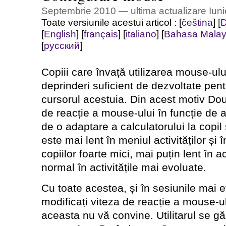
Septembrie 2010 — ultima actualizare Iun
Toate versiunile acestui articol :
[
čeština
]
[
D
[
English
]
[
français
]
[
italiano
]
[
Bahasa Malay
[
русский
]
Copiii care învață utilizarea mouse-ulu
deprinderi suficient de dezvoltate pent
cursorul acestuia. Din acest motiv Do
de reacție a mouse-ului în funcție de ac
de o adaptare a calculatorului la copil
este mai lent în meniul activităților și î
copiilor foarte mici, mai puțin lent în ac
normal în activitățile mai evoluate.
Cu toate acestea, și în sesiunile mai e
modificați viteza de reacție a mouse-ul
aceasta nu vă convine. Utilitarul se gă