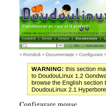
DoudouLinux
Calculatorul pe care ei îl preferă!
Limbile site-ului
[ar]
[cs]
[de]
[en]
[es]
[fa]
[fr]
[it]
[ms]
[nl]
[pt]
[pt_br]
Cumpără
Donați
Despre
Documentație
D
Știri
Harta site-ului
>
Română
>
Documentație
>
Configurare
WARNING:
this section may
to DoudouLinux 1.2 Gondwa
browse the English section 
DoudouLinux 2.1 Hyperbore
Configurare mouse