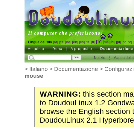
DoudouLinux
Il computer che preferiscono!
[it]
Lingua del sito
[ar]
[cs]
[de]
[en]
[es]
[fa]
[fr]
[ms]
[nl]
[pt]
[pt_br]
Acquista
Dona
A proposito
Documentazione
Notizie
Mappa del si
>
Italiano
>
Documentazione
>
Configuraz
mouse
WARNING:
this section may
to DoudouLinux 1.2 Gondwa
browse the English section 
DoudouLinux 2.1 Hyperbore