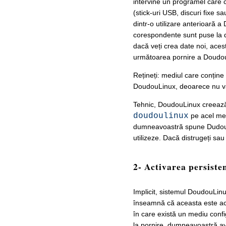
intervine un progrămel care 
(stick-uri USB, discuri fixe s
dintr-o utilizare anterioară 
corespondente sunt puse la di
dacă veți crea date noi, acest
următoarea pornire a Doudo
Rețineți: mediul care conține 
DoudouLinux, deoarece nu va 
Tehnic, DoudouLinux creează
doudoulinux
pe acel med
dumneavoastră spune DudouLin
utilizeze. Dacă distrugeți sau 
2- Activarea persiste
Implicit, sistemul DoudouLin
înseamnă că aceasta este acti
în care există un mediu conf
la pornire, dumneavoastră av