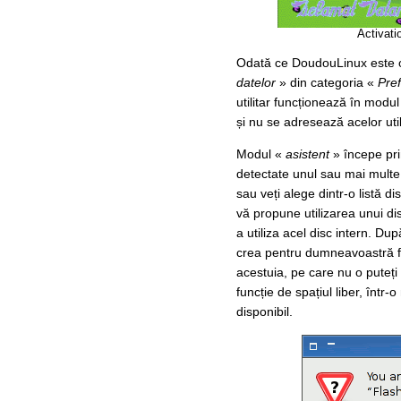
Activati
Odată ce DoudouLinux este ope
datelor
» din categoria «
Pref
utilitar funcționează în modul
și nu se adresează acelor uti
Modul «
asistent
» începe pri
detectate unul sau mai multe d
sau veți alege dintr-o listă di
vă propune utilizarea unui d
a utiliza acel disc intern. Du
crea pentru dumneavoastră fi
acestuia, pe care nu o puteț
funcție de spațiul liber, înt
disponibil.