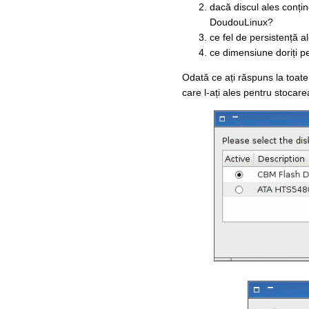
dacă discul ales conți
DoudouLinux?
ce fel de persistență a
ce dimensiune doriți pe
Odată ce ați răspuns la toat
care l-ați ales pentru stocare