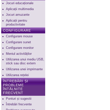
Jocuri educaționale
Aplicații multimedia
Jocuri amuzante
Aplicații pentru
productivitate
CONFIGURARE
Configurare mouse
Configurare sunet
Configurare monitor
Meniul activităților
Utilizarea unui mediu USB,
stick sau disc extern
Utilizarea unei imprimante
Utilizarea rețelei
ÎNTREBĂRI ȘI
PROBLEME
ÎNTÂLNITE
FRECVENT
Ponturi și sugestii
Întrebări frecvente