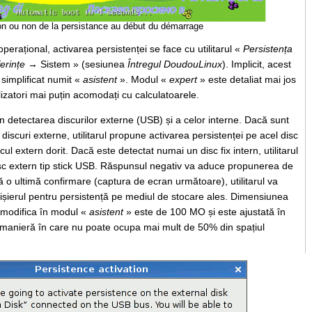
on ou non de la persistance au début du démarrage
rațional, activarea persistenței se face cu utilitarul «
Persistența
erințe
→ Sistem » (sesiunea
Întregul DoudouLinux
). Implicit, acest
 simplificat numit «
asistent
». Modul «
expert
» este detaliat mai jos
lizatori mai puțin acomodați cu calculatoarele.
n detectarea discurilor externe (USB) și a celor interne. Dacă sunt
iscuri externe, utilitarul propune activarea persistenței pe acel disc
scul extern dorit. Dacă este detectat numai un disc fix intern, utilitarul
isc extern tip stick USB. Răspunsul negativ va aduce propunerea de
pă o ultimă confirmare (captura de ecran următoare), utilitarul va
șierul pentru persistență pe mediul de stocare ales. Dimensiunea
i modifica în modul «
asistent
» este de 100 MO și este ajustată în
r-o manieră în care nu poate ocupa mai mult de 50% din spațiul