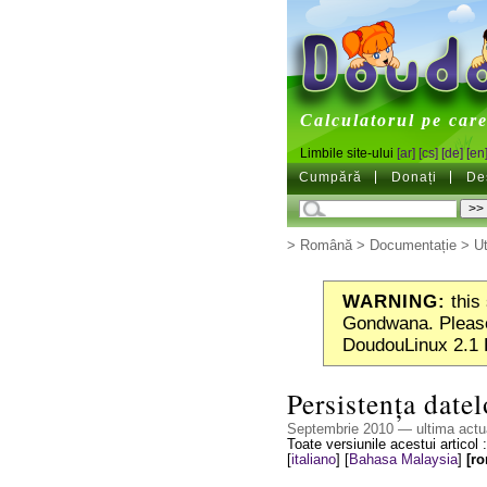
DoudouL
Calculatorul pe care 
Limbile site-ului
[ar]
[cs]
[de]
[en
Cumpără
Donați
De
>
Română
>
Documentație
>
Ut
WARNING:
this 
Gondwana. Please
DoudouLinux 2.1 
Persistența datel
Septembrie 2010 — ultima actu
Toate versiunile acestui articol 
[
italiano
]
[
Bahasa Malaysia
]
[r