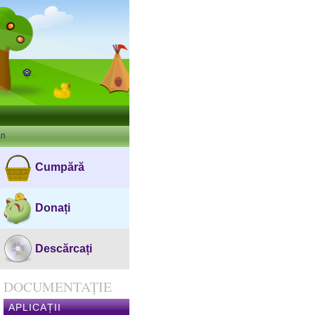
an
Cumpără
Donați
Descărcați
DOCUMENTAȚIE
APLICAȚII