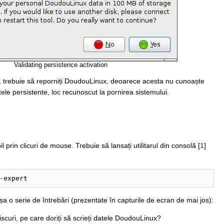
Validating persistence activation
, trebuie să reporniți DoudouLinux, deoarece acesta nu cunoaște
atele persistente, loc recunoscut la pornirea sistemului.
 prin clicuri de mouse. Trebuie să lansați utilitarul din consolă [
1
]
-expert
fișa o serie de întrebări (prezentate în capturile de ecran de mai jos):
scuri, pe care doriți să scrieți datele DoudouLinux?