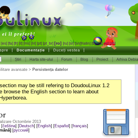
inux
ei îl preferă!
[ro]
]
[es]
[fa]
[fr]
[it]
[ms]
[nl]
[pt]
[pt_br]
[ru]
[sr]
[sr@latin]
[th]
[uk]
[vi]
[zh]
spre
Documentație
Duceți vestea
Știri
Harta site-ului
Forum
Blog
Proiect
Arhiva Debi
ilitare avansate
>
Persistența datelor
section may be still refering to DoudouLinux 1.2
 browse the English section to learn about
Hyperborea.
or
alizare Octombrie 2013
:
[
čeština
]
[
Deutsch
]
[
English
]
[
Español
]
[
français
]
omână]
[
русский
]