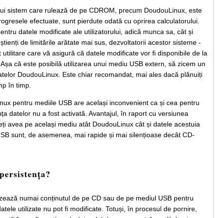
 unui sistem care rulează de pe CDROM, precum DoudouLinux, este
rogresele efectuate, sunt pierdute odată cu oprirea calculatorului.
pentru datele modificate ale utilizatorului, adică munca sa, cât și
tienți de limitările arătate mai sus, dezvoltatorii acestor sisteme -
 utilitare care vă asigură că datele modificate vor fi disponibile de la
a. Așa că este posibilă utilizarea unui mediu USB extern, să zicem un
atelor DoudouLinux. Este chiar recomandat, mai ales dacă plănuiți
imp în timp.
nux pentru mediile USB are același inconvenient ca și cea pentru
ța datelor nu a fost activată. Avantajul, în raport cu versiunea
eți avea pe același mediu atât DoudouLinux cât și datele acestuia
 USB sunt, de asemenea, mai rapide și mai silențioase decât CD-
persistența?
lizează numai conținutul de pe CD sau de pe mediul USB pentru
tele utilizate nu pot fi modificate. Totuși, în procesul de pornire,