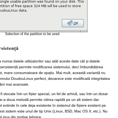
Selection of the partition to be used
rsistență
 numai datele utilizatorilor sau atât aceste date cât și datele
e persistență permite modificarea sistemului, deci îmbunătățirea
nt, mare consumatoare de spațiu. Mai mult, această variantă nu
emului DoudouLinux perfect, deoarece este modificată integritatea
zării mai avansate.
fi stocate într-un fișier special, un fel de arhivă, sau într-un dosar
de-a doua metodă permite citirea rapidă pe un alt sistem dar
extinde în cele deja existente în sistemul de fișiere existent pe
cest sistem este unul de tip Unix (Linux, BSD, Mac OS X, etc.). Nu
Linux din motive tehnice.