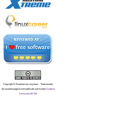
Copyright © DoudouLinux.org team - Toate textele
din această pagină sunt publicate sub licența
Creative
Commons BY-SA