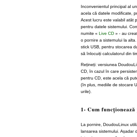
Inconvenientul principal al
acela că datele modificate, p
Acest lucru este valabil atât 
pentru datele sistemului. Conș
numite «
Live CD
» - au creat
o pornire a sistemului la alt
stick USB, pentru stocarea d
să înlocuiți calculatorul din t
Rețineți: versiunea DoudouLi
CD, în cazul în care persisten
pentru CD, este acela că put
(în plus, mediile de stocare
urile).
1- Cum funcționează 
La pornire, DoudouLinux uti
lansarea sistemului. Așadar da