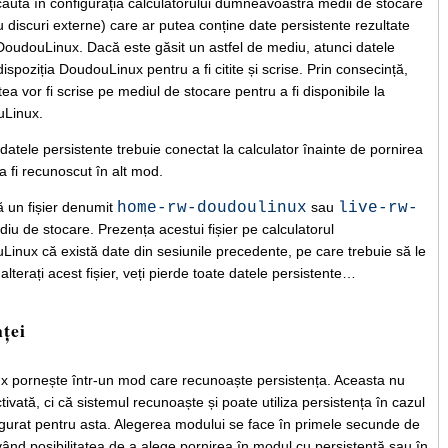
caută în configurația calculatorului dumneavoastră medii de stocare
au discuri externe) care ar putea conține date persistente rezultate
a DoudouLinux. Dacă este găsit un astfel de mediu, atunci datele
spoziția DoudouLinux pentru a fi citite și scrise. Prin consecință,
ea vor fi scrise pe mediul de stocare pentru a fi disponibile la
uLinux.
datele persistente trebuie conectat la calculator înainte de pornirea
fi recunoscut în alt mod.
 un fișier denumit
home-rw-doudoulinux
sau
live-rw-
iu de stocare. Prezența acestui fișier pe calculatorul
ux că există date din sesiunile precedente, pe care trebuie să le
alterați acest fișier, veți pierde toate datele persistente…
nței
ux pornește într-un mod care recunoaște persistența. Aceasta nu
vată, ci că sistemul recunoaște și poate utiliza persistența în cazul
igurat pentru asta. Alegerea modului se face în primele secunde de
ând posibilitatea de a alege pornirea în modul cu persistență sau în