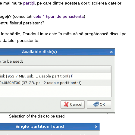
ne mai multe
partiții
, pe care dintre acestea doriți scrierea datelor
legeți? (consultați
cele 4 tipuri de persistență
)
ntru fișierul persistent?
e întrebările, DoudouLinux este în măsură să pregătească discul pe
a datelor persistente.
Selection of the disk to be used