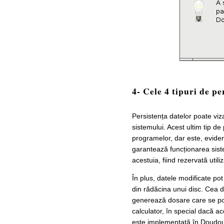
4- Cele 4 tipuri de pe
Persistența datelor poate viza
sistemului. Acest ultim tip d
programelor, dar este, evide
garantează funcționarea sist
acestuia, fiind rezervată utili
În plus, datele modificate pot 
din rădăcina unui disc. Cea 
generează dosare care se pot 
calculator, în special dacă a
este implementată în Doudou