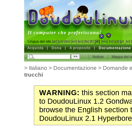
DoudouLinux
Il computer che preferiscono!
[it]
Lingua del sito
[ar]
[cs]
[de]
[en]
[es]
[fa]
[fr]
[ms]
[nl]
[pt]
[pt_br]
Acquista
Dona
A proposito
Documentazione
Notizie
Mappa del si
>
Italiano
>
Documentazione
>
Domande e
trucchi
WARNING:
this section may
to DoudouLinux 1.2 Gondwa
browse the English section 
DoudouLinux 2.1 Hyperbore