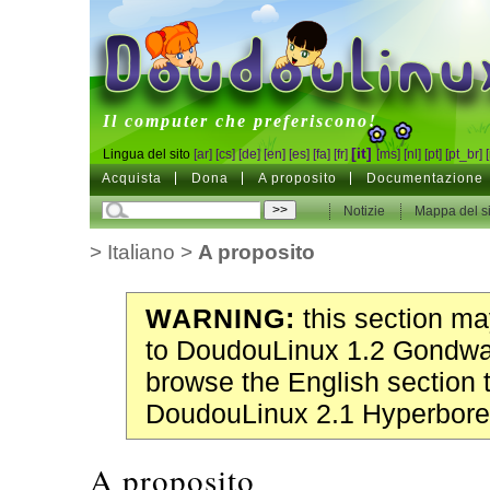
DoudouLinux
Il computer che preferiscono!
[it]
Lingua del sito
[ar]
[cs]
[de]
[en]
[es]
[fa]
[fr]
[ms]
[nl]
[pt]
[pt_br]
Acquista
Dona
A proposito
Documentazione
Notizie
Mappa del si
>
Italiano
>
A proposito
WARNING:
this section may
to DoudouLinux 1.2 Gondwa
browse the English section 
DoudouLinux 2.1 Hyperbore
A proposito