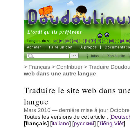
DoudouLinux
L'ordi qu'ils préfèrent
[fr]
Langues du site
[ar]
[cs]
[de]
[en]
[es]
[fa]
[it]
[ms]
[nl]
[pt]
[pt_br
Acheter
Faire un don
À propos
Documentati
Infos
Plan du site
>
Français
>
Contribuer
>
Traduire Doudo
web dans une autre langue
Traduire le site web dans un
langue
Mars 2010 — dernière mise à jour Octobr
Toutes les versions de cet article :
[
Deutsc
[français]
[
italiano
]
[
русский
]
[
Tiếng Việt
]