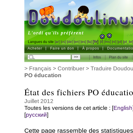
DoudouLinux
L'ordi qu'ils préfèrent
[fr]
Langues du site
[ar]
[cs]
[de]
[en]
[es]
[fa]
[it]
[ms]
[nl]
[pt]
[pt_br
Acheter
Faire un don
À propos
Documentati
Infos
Plan du site
>
Français
>
Contribuer
>
Traduire Doudo
PO éducation
État des fichiers PO éducati
Juillet 2012
Toutes les versions de cet article :
[
English
[
русский
]
Cette page rassemble des statistiques