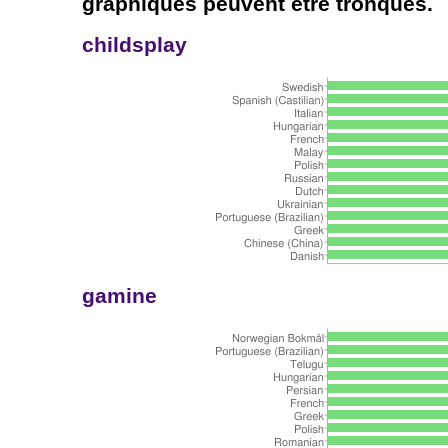
graphiques peuvent être tronqués.
childsplay
gamine