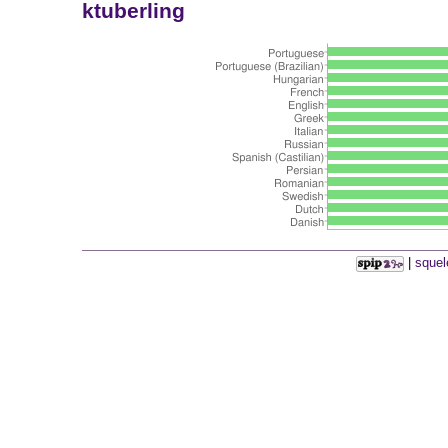
ktuberling
|
squel