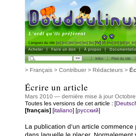
DoudouLinux
L'ordi qu'ils préfèrent
[fr]
Langues du site
[ar]
[cs]
[de]
[en]
[es]
[fa]
[it]
[ms]
[nl]
[pt]
[pt_br
Acheter
Faire un don
À propos
Documentati
Infos
Plan du site
>
Français
>
Contribuer
>
Rédacteurs
>
Éc
Écrire un article
Mars 2010 — dernière mise à jour Octobr
Toutes les versions de cet article :
[
Deutsc
[français]
[
italiano
]
[
русский
]
La publication d’un article commence p
dans laquelle le placer. Normalement 