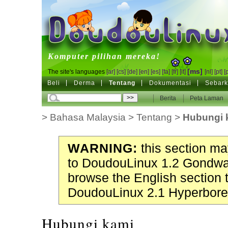
DoudouLinux
Komputer pilihan mereka!
[ms]
The site's languages
[ar]
[cs]
[de]
[en]
[es]
[fa]
[fr]
[it]
[nl]
[pt]
[
Beli
Derma
Tentang
Dokumentasi
Sebark
Berita
Peta Laman
>
Bahasa Malaysia
>
Tentang
>
Hubungi 
WARNING:
this section may
to DoudouLinux 1.2 Gondwa
browse the English section 
DoudouLinux 2.1 Hyperbore
Hubungi kami