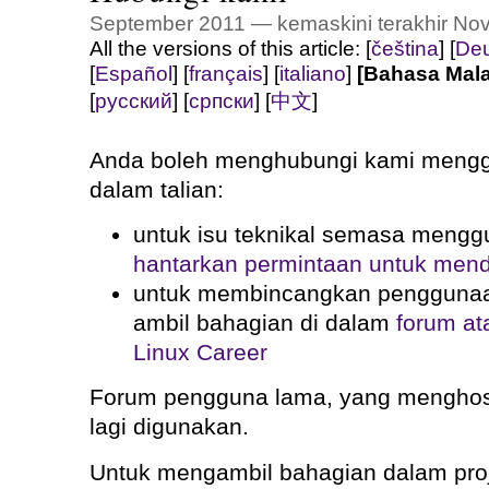
September 2011 — kemaskini terakhir No
All the versions of this article:
[
čeština
]
[
Deu
[
Español
]
[
français
]
[
italiano
]
[Bahasa Mala
[
русский
]
[
српски
]
[
中文
]
Anda boleh menghubungi kami mengg
dalam talian:
untuk isu teknikal semasa mengg
hantarkan permintaan untuk men
untuk membincangkan penggunaan
ambil bahagian di dalam
forum ata
Linux Career
Forum pengguna lama, yang mengho
lagi digunakan.
Untuk mengambil bahagian dalam projek