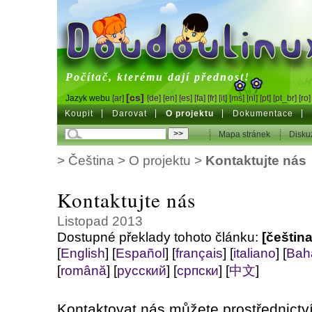
DoudouLinux
Počítač, kterému dají přednost!
[cs]
Jazyk webu
[ar]
[de]
[en]
[es]
[fa]
[fr]
[it]
[ms]
[nl]
[pt]
[pt_br]
[ro]
Koupit
Darovat
O projektu
Dokumentace
Mapa stránek
Disku
>
Čeština
>
O projektu
>
Kontaktujte nás
Kontaktujte nás
Listopad 2013
Dostupné překlady tohoto článku:
[čeština
[
English
]
[
Español
]
[
français
]
[
italiano
]
[
Bah
[
română
]
[
русский
]
[
српски
]
[
中文
]
Kontaktovat nás můžete prostřednictv