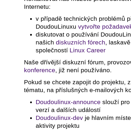
Internetu:
v případě technických problémů p
DoudouLinuxu
vytvořte požadave
diskutovat o používání DoudouLi
našich
diskuzních fórech
, laskav
společností
Linux Career
Naše dřívější diskuzní fórum, provoz
konference
, již není používáno.
Pokud se chcete zapojit do projektu, za
tématu, na příslušných e-mailových k
Doudoulinux-announce
slouží pr
verzí a dalších událostí
Doudoulinux-dev
je hlavním míste
aktivity projektu