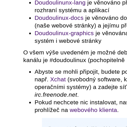
Doudoulinunx-lang
je věnováno p
rozhraní systému a aplikací
Doudoulinux-docs
je věnováno do
(naše webové stránky) a jejímu p
Doudoulinux-graphics
je věnována
systém i webové stránky
O všem výše uvedeném je možné deb
kanálu je #doudoulinux (pochopitelně ;-
Abyste se mohli připojit, budete p
např.
Xchat
(svobodný software, k
operačními systémy) a zadejte sí
irc.freenode.net
.
Pokud nechcete nic instalovat, n
prohlížeč na
webového klienta
.