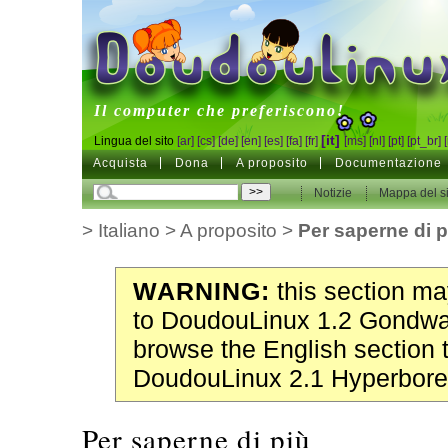
DoudouLinux
Il computer che preferiscono!
[it]
Lingua del sito
[ar]
[cs]
[de]
[en]
[es]
[fa]
[fr]
[ms]
[nl]
[pt]
[pt_br]
Acquista
Dona
A proposito
Documentazione
Notizie
Mappa del si
>
Italiano
>
A proposito
>
Per saperne di p
WARNING:
this section may
to DoudouLinux 1.2 Gondwa
browse the English section 
DoudouLinux 2.1 Hyperbore
Per saperne di più