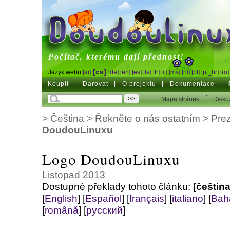
DoudouLinux
Počítač, kterému dají přednost!
[cs]
Jazyk webu
[ar]
[de]
[en]
[es]
[fa]
[fr]
[it]
[ms]
[nl]
[pt]
[pt_br]
[ro]
Koupit
Darovat
O projektu
Dokumentace
Mapa stránek
Disku
>
Čeština
>
Řekněte o nás ostatním
>
Prez
DoudouLinuxu
Logo DoudouLinuxu
Listopad 2013
Dostupné překlady tohoto článku:
[čeština
[
English
]
[
Español
]
[
français
]
[
italiano
]
[
Bah
[
română
]
[
русский
]