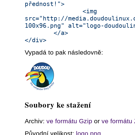
přednost!">
<img
src="http://media.doudoulinux.
100x96.png" alt="logo-doudouli
</a>
</div>
Vypadá to pak následovně:
Soubory ke stažení
Archiv:
ve formátu Gzip
or
ve formátu 
Původní velikost:
logo.png