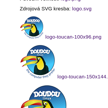
Zdrojová SVG kresba:
logo.svg
logo-toucan-100x96.png
logo-toucan-150x144