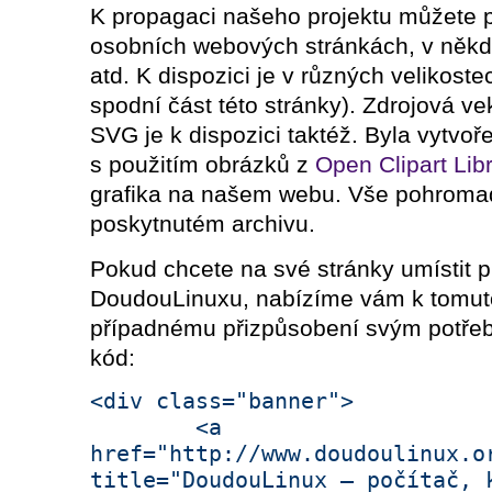
K propagaci našeho projektu můžete p
osobních webových stránkách, v někd
atd. K dispozici je v různých velikost
spodní část této stránky). Zdrojová v
SVG je k dispozici taktéž. Byla vytvoř
s použitím obrázků z
Open Clipart Lib
grafika na našem webu. Vše pohroma
poskytnutém archivu.
Pokud chcete na své stránky umístit 
DoudouLinuxu, nabízíme vám k tomuto
případnému přizpůsobení svým potře
kód:
<div class="banner">
<a
href="http://www.doudoulinux.o
title="DoudouLinux – počítač, 