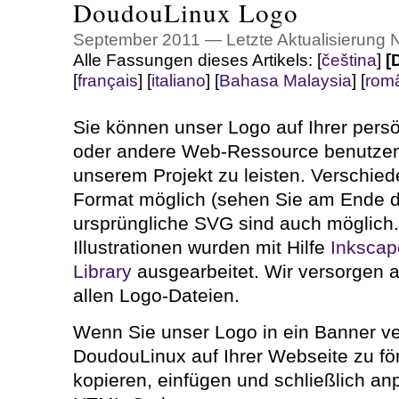
DoudouLinux Logo
September 2011 — Letzte Aktualisierung
Alle Fassungen dieses Artikels:
[
čeština
]
[
[
français
]
[
italiano
]
[
Bahasa Malaysia
]
[
rom
Sie können unser Logo auf Ihrer persö
oder andere Web-Ressource benutzen
unserem Projekt zu leisten. Verschie
Format möglich (sehen Sie am Ende de
ursprüngliche SVG sind auch möglich
Illustrationen wurden mit Hilfe
Inkscap
Library
ausgearbeitet. Wir versorgen a
allen Logo-Dateien.
Wenn Sie unser Logo in ein Banner v
DoudouLinux auf Ihrer Webseite zu fö
kopieren, einfügen und schließlich a