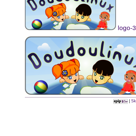
logo-
|
Sk