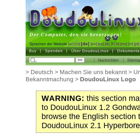
DoudouLinux
Der Computer, den sie bevorzugen!
[de]
Sprachen der Website
[ar]
[cs]
[en]
[es]
[fa]
[fr]
[it]
[ms]
[nl]
[pt]
Buy
Spenden
Über DoudouLinux
Dokumenta
Nachrichten
Sitema
>
Deutsch
>
Machen Sie uns bekannt
>
Un
Bekanntmachung
>
DoudouLinux Logo
WARNING:
this section may
to DoudouLinux 1.2 Gondwa
browse the English section 
DoudouLinux 2.1 Hyperbore