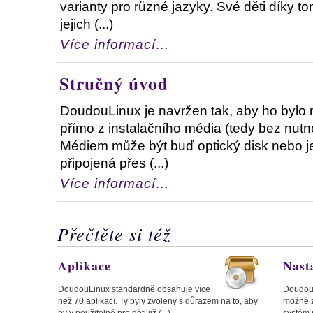
varianty pro různé jazyky. Své děti díky t
jejich (...)
Více informací…
Stručný úvod
DoudouLinux je navržen tak, aby ho bylo
přímo z instalačního média (tedy bez nutno
Médiem může být buď optický disk nebo je
připojená přes (...)
Více informací…
Přečtěte si též
Aplikace
Nast
DoudouLinux standardně obsahuje více
DoudouL
než 70 aplikací. Ty byly zvoleny s důrazem na to, aby
možné z
byly použitelné pro děti již (...)
systém n