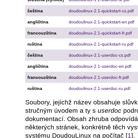
čeština
doudoulinux-2.1-quickstart-cs.pdf
angličtina
doudoulinux-2.1-quickstart-en.pdf
francouzština
doudoulinux-2.1-quickstart-fr.pdf
ruština
doudoulinux-2.1-quickstart-ru.pdf
čeština
doudoulinux-2.1-userdoc-cs.pdf
angličtina
doudoulinux-2.1-userdoc-en.pdf
francouzština
doudoulinux-2.1-userdoc-fr.pdf
ruština
doudoulinux-2.1-userdoc-ru.pdf
Soubory, jejichž název obsahuje slův
stručným úvodem a ty s
userdoc
podro
dokumentací. Obsah zhruba odpovídá 
některých stránek, konkrétně těch vysv
systému DoudouLinux na počítač [
1
].