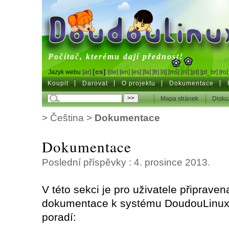
DoudouLinux
Počítač, kterému dají přednost!
[cs]
Jazyk webu
[ar]
[de]
[en]
[es]
[fa]
[fr]
[it]
[ms]
[nl]
[pt]
[pt_br]
[ro]
Koupit
Darovat
O projektu
Dokumentace
Mapa stránek
Disku
>
Čeština
>
Dokumentace
Dokumentace
Poslední příspěvky : 4. prosince 2013.
V této sekci je pro uživatele připraven
dokumentace k systému DoudouLinux,
poradí: