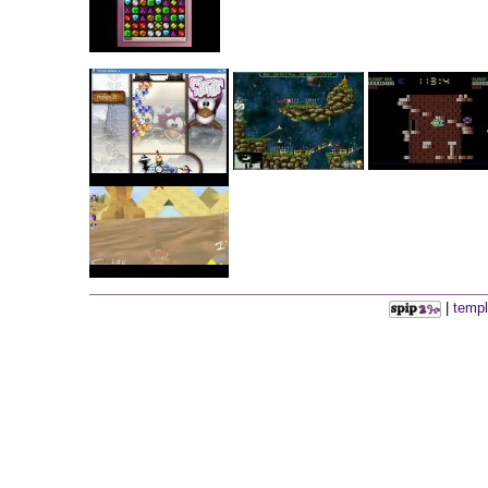
|
templ