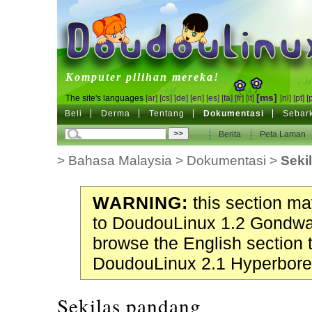
DoudouLinux
Komputer pilihan mereka!
[ms]
The site's languages
[ar]
[cs]
[de]
[en]
[es]
[fa]
[fr]
[it]
[nl]
[pt]
[
Beli
Derma
Tentang
Dokumentasi
Sebar
Berita
Peta Laman
>
Bahasa Malaysia
>
Dokumentasi
>
Seki
WARNING:
this section may
to DoudouLinux 1.2 Gondwa
browse the English section 
DoudouLinux 2.1 Hyperbore
Sekilas pandang