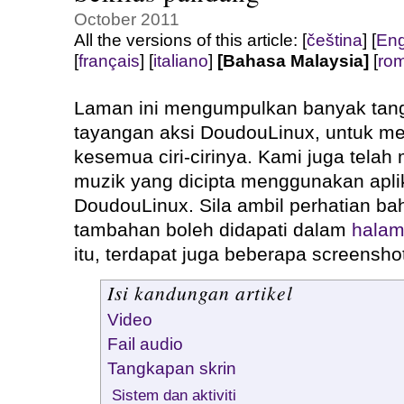
October 2011
All the versions of this article:
[
čeština
]
[
Eng
[
français
]
[
italiano
]
[Bahasa Malaysia]
[
ro
Laman ini mengumpulkan banyak tang
tayangan aksi DoudouLinux, untuk me
kesemua ciri-cirinya. Kami juga telah
muzik yang dicipta menggunakan apli
DoudouLinux. Sila ambil perhatian b
tambahan boleh didapati dalam
halam
itu, terdapat juga beberapa screensho
Isi kandungan artikel
Video
Fail audio
Tangkapan skrin
Sistem dan aktiviti