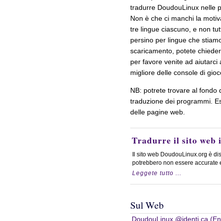
tradurre DoudouLinux nelle pi
Non è che ci manchi la motiv
tre lingue ciascuno, e non tu
persino per lingue che stiam
scaricamento, potete chiederc
per favore venite ad aiutarci 
migliore delle console di gioc
NB: potrete trovare al fondo 
traduzione dei programmi. Es
delle pagine web.
Tradurre il sito web 
Il sito web DoudouLinux.org è disp
potrebbero non essere accurate e d
Leggete tutto ...
Sul Web
DoudouLinux @identi.ca (Eng