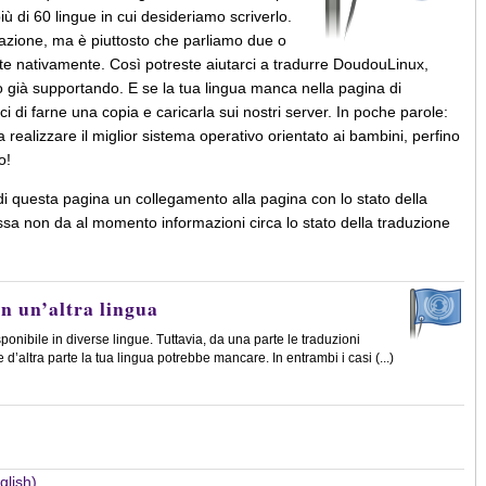
ù di 60 lingue in cui desideriamo scriverlo.
azione, ma è piuttosto che parliamo due o
tte nativamente. Così potreste aiutarci a tradurre DoudouLinux,
o già supportando. E se la tua lingua manca nella pagina di
i di farne una copia e caricarla sui nostri server. In poche parole:
a realizzare il miglior sistema operativo orientato ai bambini, perfino
o!
di questa pagina un collegamento alla pagina con lo stato della
sa non da al momento informazioni circa lo stato della traduzione
in un’altra lingua
onibile in diverse lingue. Tuttavia, da una parte le traduzioni
’altra parte la tua lingua potrebbe mancare. In entrambi i casi (...)
lish)