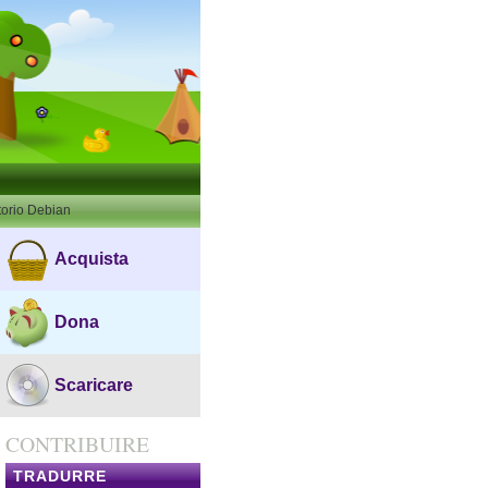
torio Debian
Acquista
Dona
Scaricare
CONTRIBUIRE
TRADURRE