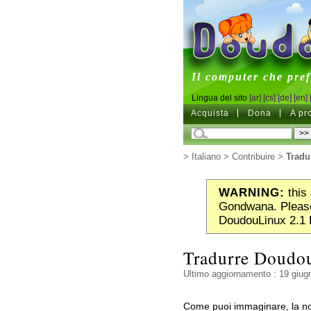
DoudouL
Il computer che pre
Lingua del sito
[ar]
[cs]
[de]
[en]
Acquista
Dona
A pr
>
Italiano
>
Contribuire
>
Tradu
WARNING:
this 
Gondwana. Please
DoudouLinux 2.1 
Tradurre Doudo
Ultimo aggiornamento : 19 giug
Come puoi immaginare, la n