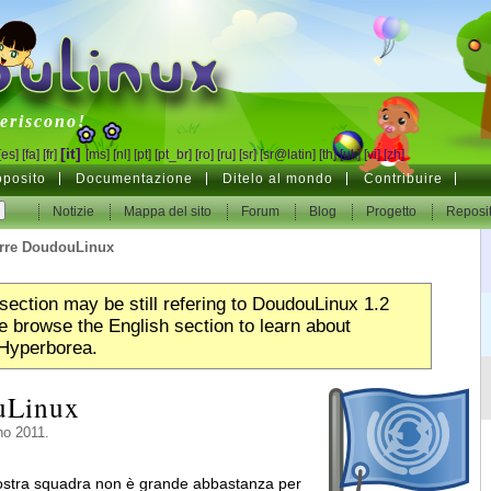
inux
feriscono!
[it]
[es]
[fa]
[fr]
[ms]
[nl]
[pt]
[pt_br]
[ro]
[ru]
[sr]
[sr@latin]
[th]
[uk]
[vi]
[zh]
oposito
Documentazione
Ditelo al mondo
Contribuire
Notizie
Mappa del sito
Forum
Blog
Progetto
Reposi
rre DoudouLinux
section may be still refering to DoudouLinux 1.2
 browse the English section to learn about
Hyperborea.
uLinux
no 2011.
ostra squadra non è grande abbastanza per