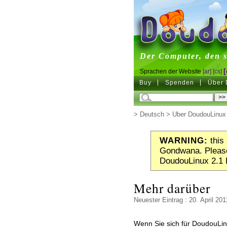
DoudouL
Der Computer, den s
[
Sprachen der Website
[ar]
[cs]
Buy
Spenden
Über 
>
Deutsch
>
Über DoudouLinux
WARNING:
this 
Gondwana. Please
DoudouLinux 2.1 
Mehr darüber
Neuester Eintrag : 20. April 201
Wenn Sie sich für DoudouLin