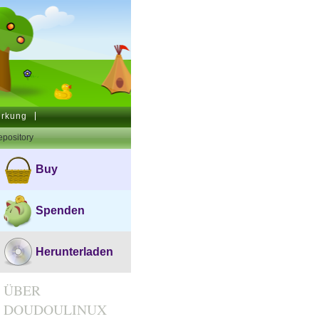
irkung
pository
Buy
Spenden
Herunterladen
ÜBER
DOUDOULINUX