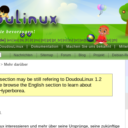
inux
ie bevorzugen!
de]
[en]
[es]
[fa]
[fr]
[it]
[ms]
[nl]
[pt]
[pt_br]
[ro]
[ru]
[sr]
[sr@latin]
[th]
[uk]
[vi]
[zh]
DoudouLinux
Dokumentation
Machen Sie uns bekannt
Mitw
Nachrichten
Sitemap
Forum
Blog
Projekt
Debian-Re
>
Mehr darüber
section may be still refering to DoudouLinux 1.2
 browse the English section to learn about
Hyperborea.
1.
ux interessieren und mehr über seine Ursprünge, seine zukünftige