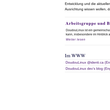
Entwicklung und die aktuelle
Ausrichtung wissen wollen, da
Arbeitsgruppe und B
DoudouLinux ist ein gemeinschaftl
kann, insbesondere im Hinblick a
Weiter lesen
Im WWW
DoudouLinux @identi.ca (Eng
DoudouLinux dev’s blog (Eng