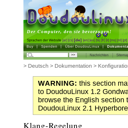
DoudouLinux
Der Computer, den sie bevorzugen!
[de]
Sprachen der Website
[ar]
[cs]
[en]
[es]
[fa]
[fr]
[it]
[ms]
[nl]
[pt]
Buy
Spenden
Über DoudouLinux
Dokumenta
Nachrichten
Sitema
>
Deutsch
>
Dokumentation
>
Konfiguratio
WARNING:
this section may
to DoudouLinux 1.2 Gondwa
browse the English section 
DoudouLinux 2.1 Hyperbore
Klang-Regelung