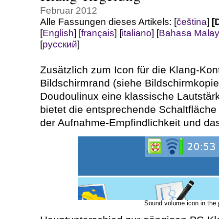
Februar 2012
Alle Fassungen dieses Artikels:
[
čeština
]
[
[
English
]
[
français
]
[
italiano
]
[
Bahasa Malay
[
русский
]
Zusätzlich zum Icon für die Klang-Kon
Bildschirmrand (siehe Bildschirmkopie 
Doudoulinux eine klassische Lautstär
bietet die entsprechende Schaltfläch
der Aufnahme-Empfindlichkeit und da
Sound volume icon in the 