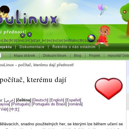
inux
í přednost!
es]
[fa]
[fr]
[it]
[ms]
[nl]
[pt]
[pt_br]
[ro]
[ru]
[sr]
[sr@latin]
[th]
[uk]
[vi]
[zh]
ojektu
Dokumentace
Řekněte o nás ostatním
Mapa stránek
Diskuzní fórum
Blog
Projekt
repozitář De
uLinux – počítač, kterému dají přednost!
očítač, kterému dají
ku:
]
عربي
[
[čeština]
[
Deutsch
]
[
English
]
[
Español
]
aysia
]
[
Português
]
[
Português do Brasil
]
[
română
]
 Việt
]
[
中文
]
ělávacích, snadno použitelných her, se kterými lze během učení se