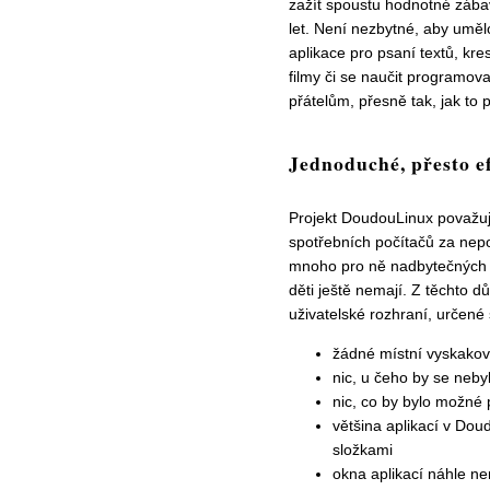
zažít spoustu hodnotné zábav
let. Není nezbytné, aby uměl
aplikace pro psaní textů, kr
filmy či se naučit programo
přátelům, přesně tak, jak to 
Jednoduché, přesto ef
Projekt DoudouLinux považuj
spotřebních počítačů za nepou
mnoho pro ně nadbytečných fu
děti ještě nemají. Z těchto 
uživatelské rozhraní, určené 
žádné místní vyskakov
nic, u čeho by se neby
nic, co by bylo možné p
většina aplikací v Do
složkami
okna aplikací náhle nem