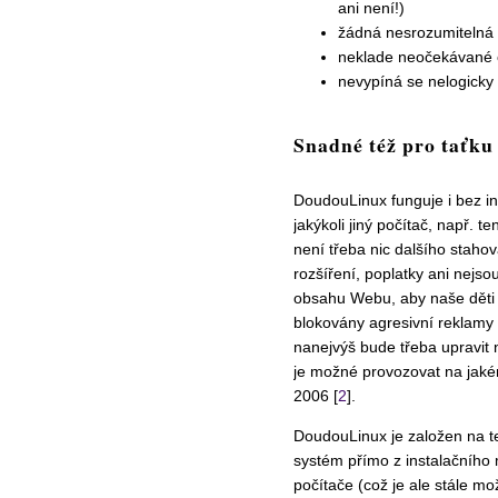
ani není!)
žádná nesrozumitelná 
neklade neočekávané 
nevypíná se nelogicky kl
Snadné též pro taťk
DoudouLinux funguje i bez in
jakýkoli jiný počítač, např. 
není třeba nic dalšího staho
rozšíření, poplatky ani nejso
obsahu Webu, aby naše děti n
blokovány agresivní reklamy
nanejvýš bude třeba upravit 
je možné provozovat na jaké
2006 [
2
].
DoudouLinux je založen na tec
systém přímo z instalačního m
počítače (což je ale stále 