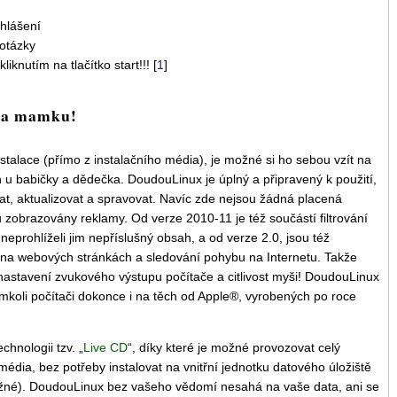
hlášení
otázky
iknutím na tlačítko start!!! [
1
]
u a mamku!
stalace (přímo z instalačního média), je možné si ho sebou vzít na
ten u babičky a dědečka. DoudouLinux je úplný a připravený k použití,
vat, aktualizovat a spravovat. Navíc zde nejsou žádná placená
u zobrazovány reklamy. Od verze 2010-11 je též součástí filtrování
eprohlíželi jim nepříslušný obsah, a od verze 2.0, jsou též
 na webových stránkách a sledování pohybu na Internetu. Takže
nastavení zvukového výstupu počítače a citlivost myši! DoudouLinux
mkoli počítači dokonce i na těch od Apple®, vyrobených po roce
hnologii tzv. „
Live CD
“, díky které je možné provozovat celý
édia, bez potřeby instalovat na vnitřní jednotku datového úložiště
možné). DoudouLinux bez vašeho vědomí nesahá na vaše data, ani se