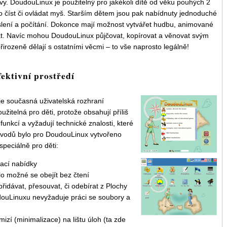
y. DoudouLinux je použitelný pro jakékoli dítě od věku pouhých 2
o číst či ovládat myš. Starším dětem jsou pak nabídnuty jednoduché
eslení a počítání. Dokonce mají možnost vytvářet hudbu, animované
vat. Navíc mohou DoudouLinux půjčovat, kopírovat a věnovat svým
přirozeně dělají s ostatními věcmi – to vše naprosto legálně!
ektivní prostředí
e současná uživatelská rozhraní
žitelná pro děti, protože obsahují příliš
nkcí a vyžadují technické znalosti, které
důvodů bylo pro DoudouLinux vytvořeno
speciálně pro děti:
ací nabídky
lo možné se obejít bez čtení
řidávat, přesouvat, či odebírat z Plochy
udouLinuxu nevyžaduje práci se soubory a
izí (minimalizace) na lištu úloh (ta zde