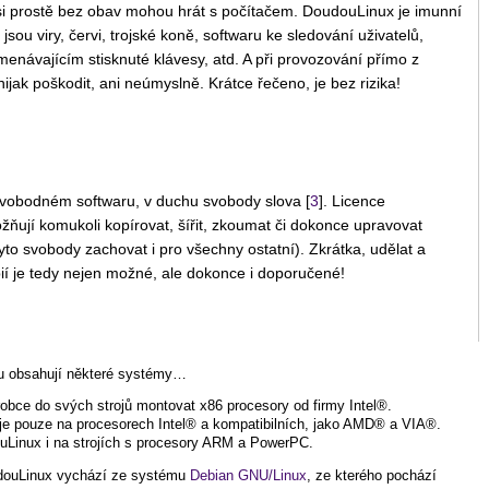
i si prostě bez obav mohou hrát s počítačem. DoudouLinux je imunní
jsou viry, červi, trojské koně, softwaru ke sledování uživatelů,
enávajícím stisknuté klávesy, atd. A při provozování přímo z
ijak poškodit, ani neúmyslně. Krátce řečeno, je bez rizika!
vobodném softwaru, v duchu svobody slova [
3
]. Licence
ňují komukoli kopírovat, šířit, zkoumat či dokonce upravovat
tyto svobody zachovat i pro všechny ostatní). Zkrátka, udělat a
pií je tedy nejen možné, ale dokonce i doporučené!
ou obsahují některé systémy…
robce do svých strojů montovat x86 procesory od firmy Intel®.
uje pouze na procesorech Intel® a kompatibilních, jako AMD® a VIA®.
uLinux i na strojích s procesory ARM a PowerPC.
udouLinux vychází ze systému
Debian GNU/Linux
, ze kterého pochází