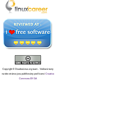
Copyright © DoudouLinux.org team - Veškeré texty
na této stránce jsou publikovány pod licencí
Creative
Commons BY-SA