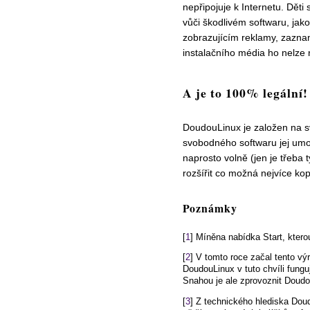
nepřipojuje k Internetu. Dět
vůči škodlivém softwaru, jako 
zobrazujícím reklamy, zaznam
instalačního média ho nelze n
A je to 100% legální!
DoudouLinux je založen na s
svobodného softwaru jej umož
naprosto volně (jen je třeba 
rozšířit co možná nejvíce ko
Poznámky
[
1
] Míněna nabídka Start, kter
[
2
] V tomto roce začal tento vý
DoudouLinux v tuto chvíli fung
Snahou je ale zprovoznit Doudo
[
3
] Z technického hlediska Do