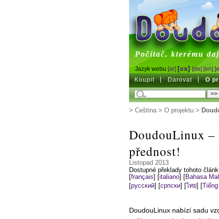
DoudouL
Počítač, kterému daj
[cs]
Jazyk webu
[ar]
[de]
[en]
[
Koupit
Darovat
O pr
>
Čeština
>
O projektu
>
Doudo
DoudouLinux – p
přednost!
Listopad 2013
Dostupné překlady tohoto člán
[
français
]
[
italiano
]
[
Bahasa Mal
[
русский
]
[
српски
]
[
ไทย
]
[
Tiếng
DoudouLinux nabízí sadu vzd