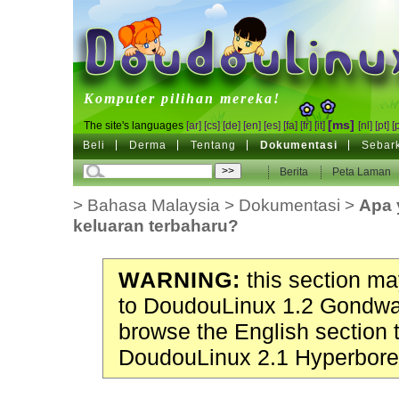
DoudouLinux
Komputer pilihan mereka!
[ms]
The site's languages
[ar]
[cs]
[de]
[en]
[es]
[fa]
[fr]
[it]
[nl]
[pt]
[
Beli
Derma
Tentang
Dokumentasi
Sebar
Berita
Peta Laman
>
Bahasa Malaysia
>
Dokumentasi
>
Apa 
keluaran terbaharu?
WARNING:
this section may
to DoudouLinux 1.2 Gondwa
browse the English section 
DoudouLinux 2.1 Hyperbore