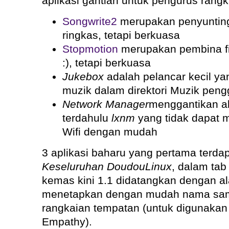
aplikasi gantian untuk pengurus rangk
Songwrite2
merupakan penyunting
ringkas, tetapi berkuasa
Stopmotion
merupakan pembina f
:), tetapi berkuasa
Jukebox
adalah pelancar kecil ya
muzik dalam direktori Muzik pen
Network Manager
menggantikan al
terdahulu
lxnm
yang tidak dapat 
Wifi dengan mudah
3 aplikasi baharu yang pertama terdapa
Keseluruhan DoudouLinux
, dalam ta
kemas kini 1.1 didatangkan dengan ala
menetapkan dengan mudah nama sa
rangkaian tempatan (untuk digunaka
Empathy).