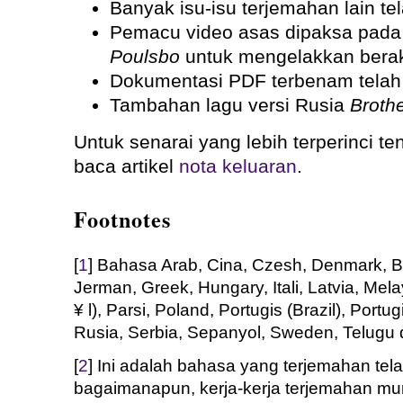
Banyak isu-isu terjemahan lain te
Pemacu video asas dipaksa pada 
Poulsbo
untuk mengelakkan berakh
Dokumentasi PDF terbenam telah 
Tambahan lagu versi Rusia
Broth
Untuk senarai yang lebih terperinci te
baca artikel
nota keluaran
.
Footnotes
[
1
] Bahasa Arab, Cina, Czesh, Denmark, Be
Jerman, Greek, Hungary, Itali, Latvia, M
¥ l), Parsi, Poland, Portugis (Brazil), Portu
Rusia, Serbia, Sepanyol, Sweden, Telugu 
[
2
] Ini adalah bahasa yang terjemahan tel
bagaimanapun, kerja-kerja terjemahan mu