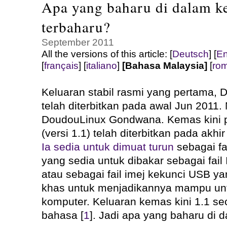
Apa yang baharu di dalam k
terbaharu?
September 2011
All the versions of this article:
[
Deutsch
]
[
En
[
français
]
[
italiano
]
[Bahasa Malaysia]
[
ro
Keluaran stabil rasmi yang pertama, D
telah diterbitkan pada awal Jun 2011
DoudouLinux Gondwana. Kemas kini p
(versi 1.1) telah diterbitkan pada akh
Ia sedia untuk dimuat turun
sebagai f
yang sedia untuk dibakar sebagai fail 
atau sebagai fail imej kekunci USB y
khas untuk menjadikannya mampu u
komputer. Keluaran kemas kini 1.1 s
bahasa [
1
]. Jadi apa yang baharu di d