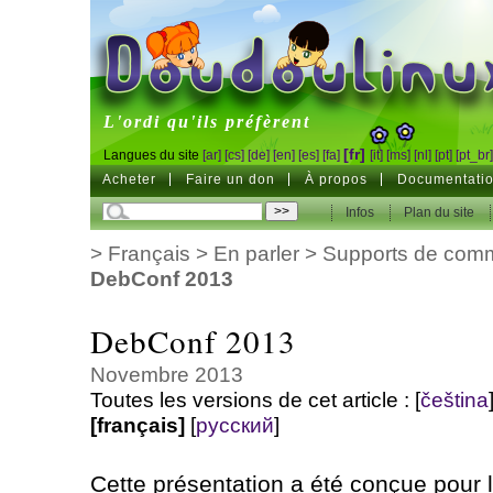
DoudouLinux
L'ordi qu'ils préfèrent
[fr]
Langues du site
[ar]
[cs]
[de]
[en]
[es]
[fa]
[it]
[ms]
[nl]
[pt]
[pt_br
Acheter
Faire un don
À propos
Documentati
Infos
Plan du site
>
Français
>
En parler
>
Supports de comm
DebConf 2013
DebConf 2013
Novembre 2013
Toutes les versions de cet article :
[
čeština
[français]
[
русский
]
Cette présentation a été conçue pour 